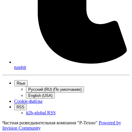
tumblr
Язык
Русский (RU) (По умолчанию)
English (USA)
Cookie-файлы
RSS
it2b-global RSS
Частная разведывательная компания "Р-Техно"
Powered by
Invision Community