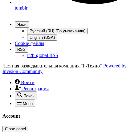
tumblr
Язык
Русский (RU) (По умолчанию)
English (USA)
Cookie-файлы
RSS
it2b-global RSS
Частная разведывательная компания "Р-Техно"
Powered by
Invision Community
Войти
Регистрация
Поиск
Menu
Account
Close panel