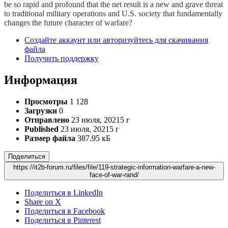
be so rapid and profound that the net result is a new and grave threat
to traditional military operations and U.S. society that fundamentally
changes the future character of warfare?
Создайте аккаунт или авторизуйтесь для скачивания
файла
Получить поддержку
Информация
Просмотры
1 128
Загрузки
0
Отправлено
23 июля, 2021
5 г
Published
23 июля, 2021
5 г
Размер файла
387.95 кБ
Поделиться
https://it2b-forum.ru/files/file/119-strategic-information-warfare-a-new-
face-of-war-rand/
Поделиться в LinkedIn
Share on X
Поделиться в Facebook
Поделиться в Pinterest