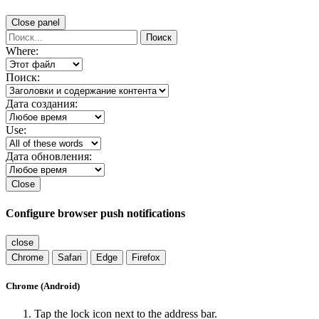
Close panel
Поиск
Where:
Поиск:
Дата создания:
Use:
Дата обновления:
Close
Configure browser push notifications
close
Chrome
Safari
Edge
Firefox
Chrome (Android)
Tap the lock icon next to the address bar.