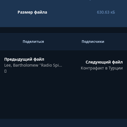
Размер файла
630.63 кБ
Поделиться
Подписчики
Предыдущий файл
Следующий файл
Lee, Bartholomew "Radio Spies - Episodes in the Ether Wars"
Контрафакт в Турции