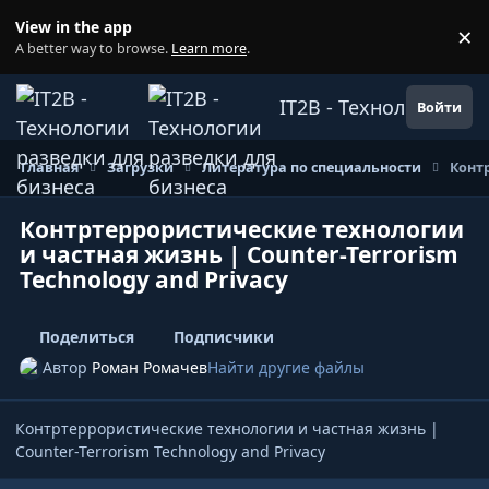
Перейти к содержанию
View in the app
×
Di
A better way to browse.
Learn more
.
IT2B - Технологии ра
Войти
Главная
Загрузки
Литература по специальности
Контр
Контртеррористические технологии
и частная жизнь | Counter-Terrorism
Technology and Privacy
Поделиться
Подписчики
Автор
Роман Ромачев
Найти другие файлы
Контртеррористические технологии и частная жизнь |
Counter-Terrorism Technology and Privacy