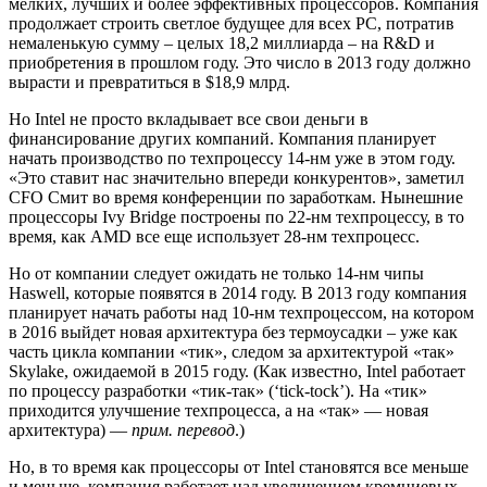
мелких, лучших и более эффективных процессоров. Компания
продолжает строить светлое будущее для всех PC, потратив
немаленькую сумму – целых 18,2 миллиарда – на R&D и
приобретения в прошлом году. Это число в 2013 году должно
вырасти и превратиться в $18,9 млрд.
Но Intel не просто вкладывает все свои деньги в
финансирование других компаний. Компания планирует
начать производство по техпроцессу 14-нм уже в этом году.
«Это ставит нас значительно впереди конкурентов», заметил
CFO Смит во время конференции по заработкам. Нынешние
процессоры Ivy Bridge построены по 22-нм техпроцессу, в то
время, как AMD все еще использует 28-нм техпроцесс.
Но от компании следует ожидать не только 14-нм чипы
Haswell, которые появятся в 2014 году. В 2013 году компания
планирует начать работы над 10-нм техпроцессом, на котором
в 2016 выйдет новая архитектура без термоусадки – уже как
часть цикла компании «тик», следом за архитектурой «так»
Skylake, ожидаемой в 2015 году. (Как известно, Intel работает
по процессу разработки «тик-так» (‘tick-tock’). На «тик»
приходится улучшение техпроцесса, а на «так» — новая
архитектура) —
прим. перевод
.)
Но, в то время как процессоры от Intel становятся все меньше
и меньше, компания работает над увеличением кремниевых