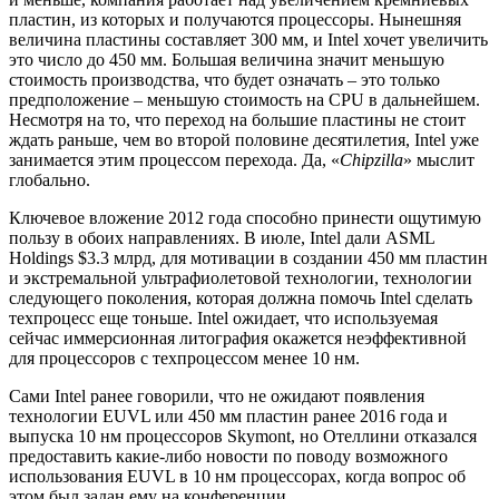
пластин, из которых и получаются процессоры. Нынешняя
величина пластины составляет 300 мм, и Intel хочет увеличить
это число до 450 мм. Большая величина значит меньшую
стоимость производства, что будет означать – это только
предположение – меньшую стоимость на CPU в дальнейшем.
Несмотря на то, что переход на большие пластины не стоит
ждать раньше, чем во второй половине десятилетия, Intel уже
занимается этим процессом перехода. Да, «
Chipzilla
» мыслит
глобально.
Ключевое вложение 2012 года способно принести ощутимую
пользу в обоих направлениях. В июле, Intel дали ASML
Holdings $3.3 млрд, для мотивации в создании 450 мм пластин
и экстремальной ультрафиолетовой технологии, технологии
следующего поколения, которая должна помочь Intel сделать
техпроцесс еще тоньше. Intel ожидает, что используемая
сейчас иммерсионная литография окажется неэффективной
для процессоров с техпроцессом менее 10 нм.
Сами Intel ранее говорили, что не ожидают появления
технологии EUVL или 450 мм пластин ранее 2016 года и
выпуска 10 нм процессоров Skymont, но Отеллини отказался
предоставить какие-либо новости по поводу возможного
использования EUVL в 10 нм процессорах, когда вопрос об
этом был задан ему на конференции.