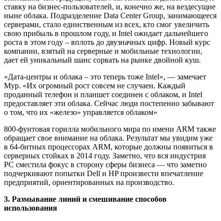
ставку на бизнес-пользователей, и, конечно же, на вездесущие
ныне облака. Подразделение Data Center Group, занимающееся
серверами, стало единственным из всех, кто смог увеличить
свою прибыль в прошлом году, и Intel ожидает дальнейшего
роста в этом году – вплоть до двузначных цифр. Новый курс
компании, взятый на серверные и мобильные технологии,
дает ей уникальный шанс сорвать на рынке двойной куш.
«Дата-центры и облака – это теперь тоже Intel», — замечает
Мур. «Их огромный рост совсем не случаен. Каждый
проданный телефон и планшет соединен с облаком, и Intel
предоставляет эти облака. Сейчас люди постепенно забывают
о том, что их «железо» управляется облаком»
800-фунтовая горилла мобильного мира по имени ARM также
обращает свое внимание на облака. Результат мы увидим уже
в 64-битных процессорах ARM, которые должны появиться в
серверных стойках в 2014 году. Заметно, что вся индустрия
PC сместила фокус в сторону сферы бизнеса — что заметно
подчеркивают попытки Dell и HP произвести впечатление
предприятий, ориентированных на производство.
3. Размывание линий и смешивание способов
использования