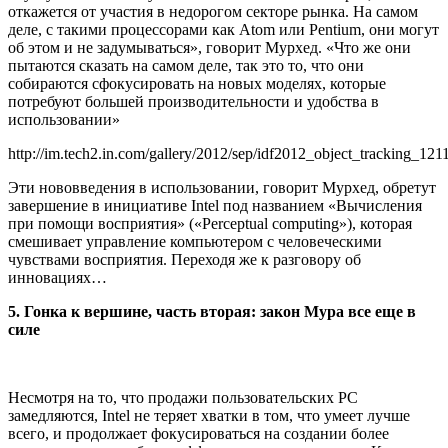
откажется от участия в недорогом секторе рынка. На самом
деле, с такими процессорами как Atom или Pentium, они могут
об этом и не задумываться», говорит Мурхед. «Что же они
пытаются сказать на самом деле, так это то, что они
собираются сфокусировать на новых моделях, которые
потребуют большей производительности и удобства в
использовании»
http://im.tech2.in.com/gallery/2012/sep/idf2012_object_tracking_1
Эти нововведения в использовании, говорит Мурхед, обретут
завершение в инициативе Intel под названием «Вычисления
при помощи восприятия» («Perceptual computing»), которая
смешивает управление компьютером с человеческими
чувствами восприятия. Переходя же к разговору об
инновациях…
5. Гонка к вершине, часть вторая: закон Мура все еще в
силе
Несмотря на то, что продажи пользовательских PC
замедляются, Intel не теряет хватки в том, что умеет лучше
всего, и продолжает фокусироваться на создании более