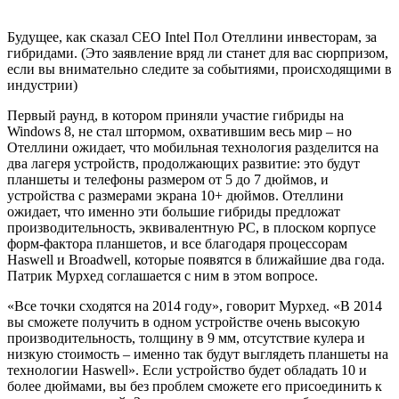
Будущее, как сказал CEO Intel Пол Отеллини инвесторам, за
гибридами. (Это заявление вряд ли станет для вас сюрпризом,
если вы внимательно следите за событиями, происходящими в
индустрии)
Первый раунд, в котором приняли участие гибриды на
Windows 8, не стал штормом, охватившим весь мир – но
Отеллини ожидает, что мобильная технология разделится на
два лагеря устройств, продолжающих развитие: это будут
планшеты и телефоны размером от 5 до 7 дюймов, и
устройства с размерами экрана 10+ дюймов. Отеллини
ожидает, что именно эти большие гибриды предложат
производительность, эквивалентную PC, в плоском корпусе
форм-фактора планшетов, и все благодаря процессорам
Haswell и Broadwell, которые появятся в ближайшие два года.
Патрик Мурхед соглашается с ним в этом вопросе.
«Все точки сходятся на 2014 году», говорит Мурхед. «В 2014
вы сможете получить в одном устройстве очень высокую
производительность, толщину в 9 мм, отсутствие кулера и
низкую стоимость – именно так будут выглядеть планшеты на
технологии Haswell». Если устройство будет обладать 10 и
более дюймами, вы без проблем сможете его присоединить к