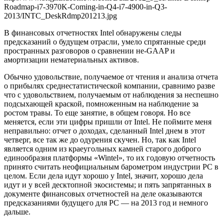
Roadmap-i7-3970K-Coming-in-Q4-i7-4900-in-Q3-
2013/INTC_DeskRdmp201213.jpg
В финансовых отчетностях Intel обнаружены следы
предсказаний о будущем отрасли, умело спрятанные среди
пространных разговоров о сравнении не-GAAP и
амортизации нематериальных активов.
Обычно удовольствие, получаемое от чтения и анализа отчета
о прибылях среднестатистической компании, сравнимо разве
что с удовольствием, получаемым от наблюдения за неспешно
подсыхающей краской, помноженным на наблюдение за
ростом травы. То еще занятие, в общем говоря. Но все
меняется, если эти цифры пришли от Intel. Не поймите меня
неправильно: отчет о доходах, сделанный Intel днем в этот
четверг, все так же до одурения скучен. Но, так как Intel
является одним из краеугольных камней старого доброго
единообразия платформы «Wintel», то их годовую отчетность
принято считать неофициальным барометром индустрии PC в
целом. Если дела идут хорошо у Intel, значит, хорошо дела
идут и у всей десктопной экосистемы; и пять запрятанных в
документе финансовых отчетностей на деле оказываются
предсказаниями будущего для PC — на 2013 год и немного
дальше.