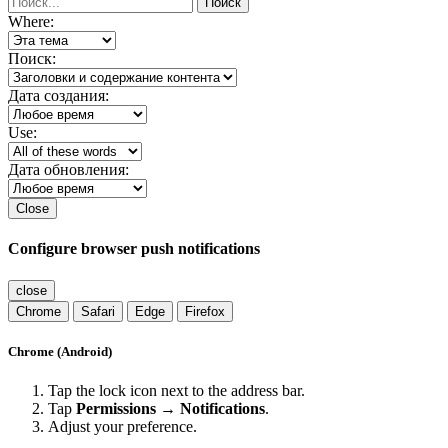
Поиск
Where:
Поиск:
Дата создания:
Use:
Дата обновления:
Close
Configure browser push notifications
close
Chrome
Safari
Edge
Firefox
Chrome (Android)
Tap the lock icon next to the address bar.
Tap
Permissions → Notifications
.
Adjust your preference.