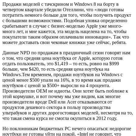
Продажи моделей с тачскрином и Windows 8 на борту в
четвертом квартале убедили Отеллини, что «люди готовы
потратить немного больше для того, чтобы получить продукт
с большими возможностями. Подобная уловка определенно
срабатывает в случае с бизнес-моделью Apple уже много-
много лет, и мне кажется, эта модель нацелена на то, чтобы
покупатели таким образом оплачивали инновации». Так что
можете доставать свои чековые книжки уже сейчас, ребята.
Данные NPD по продажам в праздничный сезон говорят нам
о том, что средняя цена ноутбука от Apple, которую готов
отдать пользователь, это $1,419 – то есть, ровно на $999
больше, чем $420, то есть средняя цена ноутбука на
Windows.Тем временем, продажи ноутбуков на Windows с
ценой менее $500 упали на 16%, в то время как продажи
ноутбуков с ценой за $500+ выросли на 4 процента.
Производители OEM не идиоты. Они хотят быть поближе к
этой кормушке, и вот почему мы уже видим, как многие
производители вроде Dell или Acer отказываются от
продуктов дешевого сектора в пользу производства
ультрабуков и других дорогостоящих моделей, несмотря на то,
что такая смена курса не смогла окупиться в 2012 году.
Но поклонникам бюджетных PC нечего опасаться: недорогие
ноутбуки не готовы уйти на покой. «Intel не говорит, что