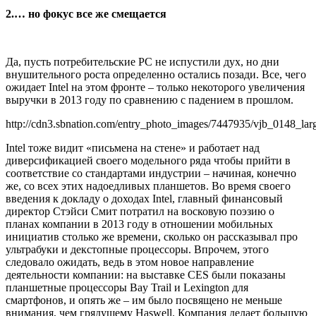
2.… но фокус все же смещается
Да, пусть потребительские PC не испустили дух, но дни
внушительного роста определенно остались позади. Все, чего
ожидает Intel на этом фронте – только некоторого увеличения
выручки в 2013 году по сравнению с падением в прошлом.
http://cdn3.sbnation.com/entry_photo_images/7447935/vjb_0148_la
Intel тоже видит «письмена на стене» и работает над
диверсификацией своего модельного ряда чтобы прийти в
соответствие со стандартами индустрии – начиная, конечно
же, со всех этих надоедливых планшетов. Во время своего
введения к докладу о доходах Intel, главный финансовый
директор Стэйси Смит потратил на восковую поэзию о
планах компании в 2013 году в отношении мобильных
инициатив столько же времени, сколько он рассказывал про
ультрабуки и декстопные процессоры. Впрочем, этого
следовало ожидать, ведь в этом новое направление
деятельности компании: на выставке CES были показаны
планшетные процессоры Bay Trail и Lexington для
смартфонов, и опять же – им было посвящено не меньше
внимания, чем грядущему Haswell. Компания делает большую