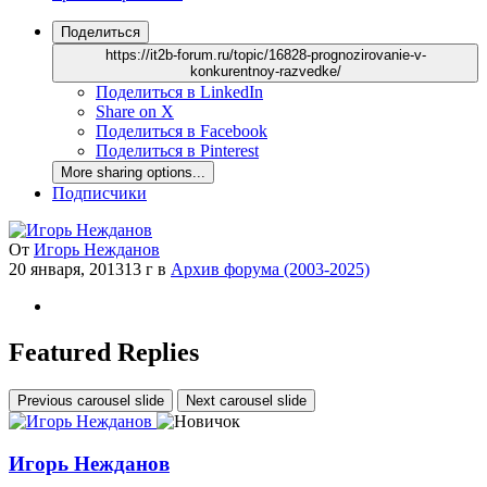
Поделиться
https://it2b-forum.ru/topic/16828-prognozirovanie-v-
konkurentnoy-razvedke/
Поделиться в LinkedIn
Share on X
Поделиться в Facebook
Поделиться в Pinterest
More sharing options...
Подписчики
От
Игорь Нежданов
20 января, 2013
13 г
в
Архив форума (2003-2025)
Featured Replies
Previous carousel slide
Next carousel slide
Игорь Нежданов