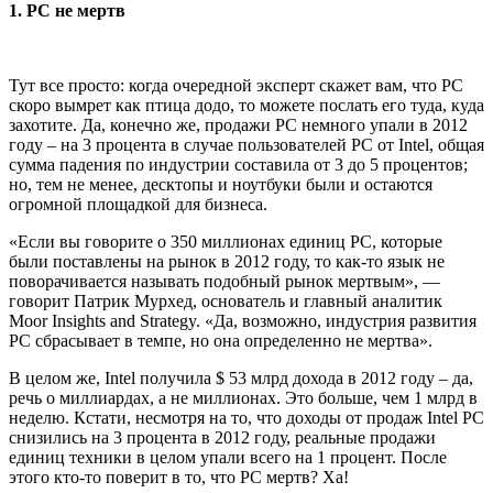
1. PC не мертв
Тут все просто: когда очередной эксперт скажет вам, что PC
скоро вымрет как птица додо, то можете послать его туда, куда
захотите. Да, конечно же, продажи PC немного упали в 2012
году – на 3 процента в случае пользователей PC от Intel, общая
сумма падения по индустрии составила от 3 до 5 процентов;
но, тем не менее, десктопы и ноутбуки были и остаются
огромной площадкой для бизнеса.
«Если вы говорите о 350 миллионах единиц PC, которые
были поставлены на рынок в 2012 году, то как-то язык не
поворачивается называть подобный рынок мертвым», —
говорит Патрик Мурхед, основатель и главный аналитик
Moor Insights and Strategy. «Да, возможно, индустрия развития
PC сбрасывает в темпе, но она определенно не мертва».
В целом же, Intel получила $ 53 млрд дохода в 2012 году – да,
речь о миллиардах, а не миллионах. Это больше, чем 1 млрд в
неделю. Кстати, несмотря на то, что доходы от продаж Intel PC
снизились на 3 процента в 2012 году, реальные продажи
единиц техники в целом упали всего на 1 процент. После
этого кто-то поверит в то, что PC мертв? Ха!