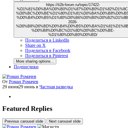
https://it2b-forum.ru/topic/17422-
%D1%81%D0%BA%D0%B0%D1%87%D0%B0%D1%82%D1%8C
%D0%BC%D0%BE%D1%80%D1%81%D0%BA%D0%B8%D0%B5
%D0%B4%D0%B5%D1%80%D0%B6%D0%B0%D0%B2%D1%8B
2026-
%D0%B8%D0%BD%D0%B4%D0%B5%D0%BA%D1%81%D1%8B
%D0%B8%D0%BC%D1%8D%D0%BC%D0%BE-
%D1%80%D0%B0%D0%BD/
Поделиться в LinkedIn
Share on X
Поделиться в Facebook
Поделиться в Pinterest
More sharing options...
Подписчики
От
Роман Ромачев
29 июня
29 июнь
в
Частная разведка
Featured Replies
Previous carousel slide
Next carousel slide