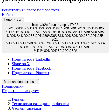
Регистрация нового пользователя
Войти
Поделиться
https://it2b-forum.ru/topic/17422-
%D1%81%D0%BA%D0%B0%D1%87%D0%B0%D1%82%D1%8C-
%D0%BC%D0%BE%D1%80%D1%81%D0%BA%D0%B8%D0%B5-
%D0%B4%D0%B5%D1%80%D0%B6%D0%B0%D0%B2%D1%8B-
2026-
%D0%B8%D0%BD%D0%B4%D0%B5%D0%BA%D1%81%D1%8B-
%D0%B8%D0%BC%D1%8D%D0%BC%D0%BE-
%D1%80%D0%B0%D0%BD/
Поделиться в LinkedIn
Share on X
Поделиться в Facebook
Поделиться в Pinterest
More sharing options...
Подписчики
Перейти к списку тем
Главная
Технологии разведки для бизнеса
Частная разведка