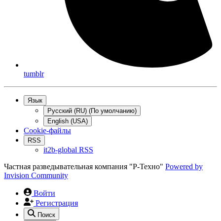
tumblr
Язык
Русский (RU) (По умолчанию)
English (USA)
Cookie-файлы
RSS
it2b-global RSS
Частная разведывательная компания "Р-Техно"
Powered by
Invision Community
Войти
Регистрация
Поиск