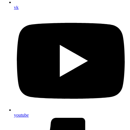
vk
youtube