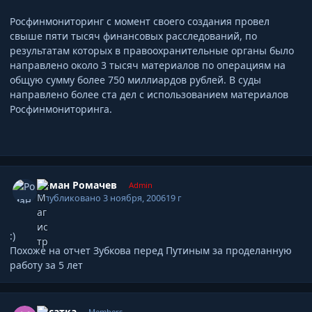
Росфинмониторинг с момент своего создания провел
свыше пяти тысяч финансовых расследований, по
результатам которых в правоохранительные органы было
направлено около 3 тысяч материалов по операциям на
общую сумму более 750 миллиардов рублей. В суды
направлено более ста дел с использованием материалов
Росфинмониторинга.
Author stats
Роман Ромачев
Admin
Опубликовано
3 ноября, 2006
19 г
:)
Похоже на отчет Зубкова перед Путиным за проделанную
работу за 5 лет
Author stats
Касатка
Members