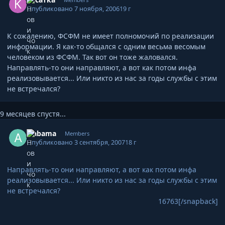
Опубликовано
7 ноября, 2006
19 г
К сожалению, ФСФМ не имеет полномочий по реализации
информации. Я как-то общался с одним весьма весомым
человеком из ФСФМ. Так вот он тоже жаловался.
Направлять-то они направляют, а вот как потом инфа
реализовывается... Или никто из нас за годы службы с этим
не встречался?
9 месяцев спустя...
Author stats
alabama
Members
Опубликовано
3 сентября, 2007
18 г
Направлять-то они направляют, а вот как потом инфа
реализовывается... Или никто из нас за годы службы с этим
не встречался?
16763[/snapback]