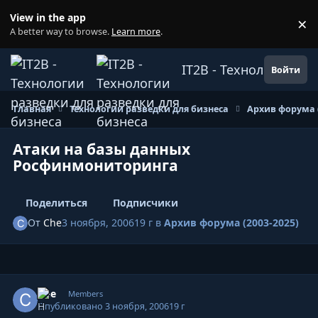
Перейти к содержанию
View in the app
×
Di
A better way to browse.
Learn more
.
IT2B - Технологии ра
Войти
Главная
Технологии разведки для бизнеса
Архив форума (
Атаки на базы данных
Росфинмониторинга
Поделиться
Подписчики
От
Che
3 ноября, 2006
19 г
в
Архив форума (2003-2025)
Author stats
Che
Members
Опубликовано
3 ноября, 2006
19 г