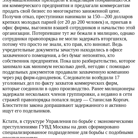
им коммерческого предприятия и предлагали коммерсантам
продать свой бизнес по многократно заниженной цене.
Получив отказ, преступники нанимали за 150—200 долларов
крепких молодых парней (от 20 до 200 человек) и, приехав в
офис фирмы, выгоняли взашей сотрудников и начальство этой
организации. Потерпевшие тут же бежали в милицию, однако
сотрудники правопорядка не могли задержать вторгшихся,
потому что просто не знали, кто прав, кто виноват. Ведь
учредительные документы зачастую находились в офисе
захваченного помещения, а без бумаг непонятно, кто
собственник предприятия. Пока шло разбирательство, которое
занимало как минимум несколько дней, негодяи с помощью
поддельных документов продавали захваченную компанию
через ряд фирм-однодневок. Следователи возбудили 17
уголовных дел по факту захватов коммерческих фирм,
которые соединили в одно производство. Ранее милиционеры
задержали нескольких членов группировки, а недавно в сети
стражей правопорядка попался лидер — Станислав Корпач.
Блюстители закона допрашивают задержанного и активно
ищут его подельников.
Кстати, в структуре Управления по борьбе с экономическими
преступлениями ГУВД Москвы на днях сформировано
специализированное подразделение для борьбы с подобными
преступлениями.