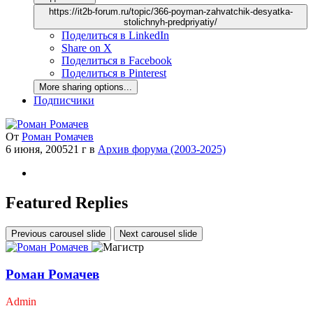
https://it2b-forum.ru/topic/366-poyman-zahvatchik-desyatka-
stolichnyh-predpriyatiy/
Поделиться в LinkedIn
Share on X
Поделиться в Facebook
Поделиться в Pinterest
More sharing options...
Подписчики
От
Роман Ромачев
6 июня, 2005
21 г
в
Архив форума (2003-2025)
Featured Replies
Previous carousel slide
Next carousel slide
Роман Ромачев
Admin