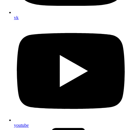
vk
youtube