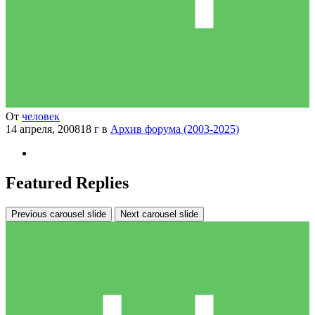
От
человек
14 апреля, 2008
18 г
в
Архив форума (2003-2025)
Featured Replies
Previous carousel slide
Next carousel slide