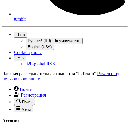
tumblr
Язык
Русский (RU) (По умолчанию)
English (USA)
Cookie-файлы
RSS
it2b-global RSS
Частная разведывательная компания "Р-Техно"
Powered by
Invision Community
Войти
Регистрация
Поиск
Menu
Account