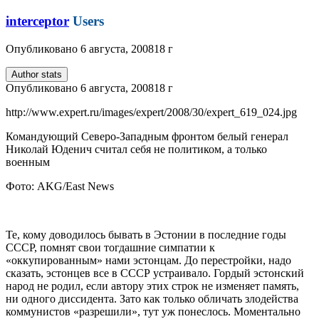
interceptor
Users
Опубликовано
6 августа, 2008
18 г
Author stats
Опубликовано
6 августа, 2008
18 г
http://www.expert.ru/images/expert/2008/30/expert_619_024.jpg
Командующий Северо-Западным фронтом белый генерал
Николай Юденич считал себя не политиком, а только
военным
Фото: AKG/East News
Те, кому доводилось бывать в Эстонии в последние годы
СССР, помнят свои тогдашние симпатии к
«оккупированным» нами эстонцам. До перестройки, надо
сказать, эстонцев все в СССР устраивало. Гордый эстонский
народ не родил, если автору этих строк не изменяет память,
ни одного диссидента. Зато как только обличать злодейства
коммунистов «разрешили», тут уж понеслось. Моментально