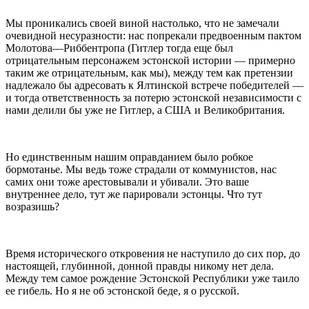
Мы проникались своей виной настолько, что не замечали
очевидной несуразности: нас попрекали предвоенным пактом
Молотова—Риббентропа (Гитлер тогда еще был
отрицательным персонажем эстонской истории — примерно
таким же отрицательным, как мы), между тем как претензии
надлежало бы адресовать к Ялтинской встрече победителей —
и тогда ответственность за потерю эстонской независимости с
нами делили бы уже не Гитлер, а США и Великобритания.
Но единственным нашим оправданием было робкое
бормотанье. Мы ведь тоже страдали от коммунистов, нас
самих они тоже арестовывали и убивали. Это ваше
внутреннее дело, тут же парировали эстонцы. Что тут
возразишь?
Время исторического откровения не наступило до сих пор, до
настоящей, глубинной, донной правды никому нет дела.
Между тем самое рождение Эстонской Республики уже таило
ее гибель. Но я не об эстонской беде, я о русской.