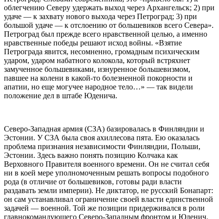
облегчению Северу удержать выход через Архангельск; 2) при
удаче — к захвату нового выхода через Петроград; 3) при
большой удаче — к отслоению от большевиков всего Севера».
Петроград был прежде всего нравственной целью, а именно
нравственные победы решают исход войны. «Взятие
Петрограда явится, несомненно, громадным психическим
ударом, ударом набатного колокола, который встряхнет
замученное большевиками, изнуренное большевизмом,
павшее на колени в какой-то болезненной покорности и
апатии, но еще могучее народное тело…» — так видели
положение дел в штабе Юденича.
Северо-Западная армия (СЗА) базировалась в Финляндии и
Эстонии. У СЗА была своя ахиллесова пята. Ею оказалась
проблема признания независимости Финляндии, Польши,
Эстонии. Здесь важно понять позицию Колчака как
Верховного Правителя военного времени. Он не считал себя
ни в коей мере уполномоченным решать вопросы подобного
рода (в отличие от большевиков, готовы ради власти
раздавать земли империи). Не диктатор, не русский Бонапарт:
он сам устанавливал ограничение своей власти единственной
задачей — военной. Той же позиции придерживался в роли
главнокомандующего Северо-Западным фронтом и Юденич.