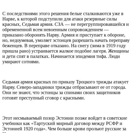
С последствиями этого решения белые сталкиваются уже в
Нарве, к которой подступили для атаки резервные силы
красных, Седьмая армия. СЗА — не перегруппировавшейся и
обремененной всем невоенным сопровождением —
приказано оборонять Нарву. Армия и приступает к обороне,
но, недоумевая, умоляет эстонцев разрешить начать переправу
беженцев. В переправе отказано. На снегу (зима в 1919 году
пришла рано) устраивается жалкое подобие лагеря. Женщины
и дети спят в палатках. Начинается эпидемия тифа. Люди
умирают сотнями.
Седьмая армия красных по приказу Троцкого трижды атакует
Нарву. Северо-западники трижды отбрасывают ее от города.
Они не знают, что эстонцы за спинами своих защитников
готовят преступный сговор с красными.
Этот несмываемый позор Эстонии позже войдет в советские
учебники как «Тартуский мирный договор между РСФР и
Эстонией 1920 года». Чем больше крови прольют русские за