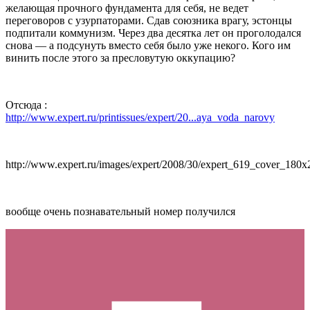
желающая прочного фундамента для себя, не ведет
переговоров с узурпаторами. Сдав союзника врагу, эстонцы
подпитали коммунизм. Через два десятка лет он проголодался
снова — а подсунуть вместо себя было уже некого. Кого им
винить после этого за пресловутую оккупацию?
Отсюда :
http://www.expert.ru/printissues/expert/20...aya_voda_narovy
http://www.expert.ru/images/expert/2008/30/expert_619_cover_180x
вообще очень познавательный номер получился