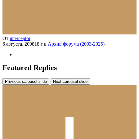
От
interceptor
6 августа, 2008
18 г
в
Архив форума (2003-2025)
Featured Replies
Previous carousel slide
Next carousel slide