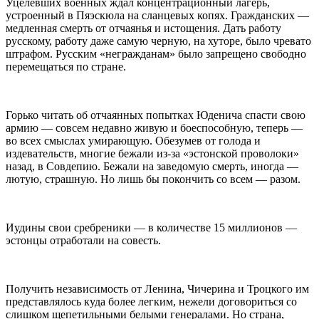
Уцелевших военных ждал концентрационный лагерь,
устроенный в Пяэскюла на сланцевых копях. Гражданских —
медленная смерть от отчаянья и истощения. Дать работу
русскому, работу даже самую черную, на хуторе, было чревато
штрафом. Русским «негражданам» было запрещено свободно
перемещаться по стране.
Горько читать об отчаянных попытках Юденича спасти свою
армию — совсем недавно живую и боеспособную, теперь —
во всех смыслах умирающую. Обезумев от голода и
издевательств, многие бежали из-за «эстонской проволоки»
назад, в Совдепию. Бежали на заведомую смерть, иногда —
лютую, страшную. Но лишь бы покончить со всем — разом.
Иудины свои сребреники — в количестве 15 миллионов —
эстонцы отработали на совесть.
Получить независимость от Ленина, Чичерина и Троцкого им
представлялось куда более легким, нежели договориться со
слишком щепетильными белыми генералами. Но страна,