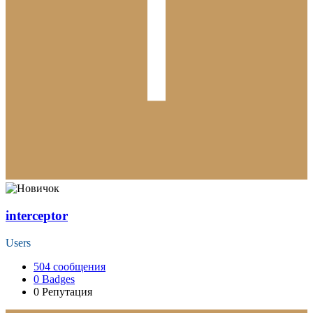
interceptor
Users
504
сообщения
0
Badges
0
Репутация