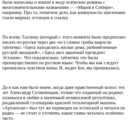
были написаны и вошли в моду всяческие романы с
многозначительными названиями — «Мария в Сибири»,
например. Про то, понятное дело, как коммунисты эшелонами
гнали мирных эстонцев в ссылку.
По всему Таллину (который с этого момента было предписано
писать по-русски через два «н») словно грибы выросли
таблички: «Здесь находились жилые дома, разбомбленные
русской авиацией», «Здесь жил законный президент
Эстонии». Что показательно, таблички эти были
преимущественно на русском языке. Чтобы мы как следует
прониклись чувством вины. И, видит Бог, мы проникались.
Да и как нам было иначе, когда даже нравственный колосс тех
лет Александр Солженицын, только что изданный на родине,
изливался в любви к маленькой независимой республике,
раздавленной гусеницами красной тоталитарной махины.
«Архипелаг» был тут же переведен на эстонский и читался по
радио — не стоит и уточнять, какие главы читались особенно
часто.