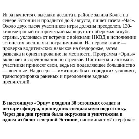
Игра начнется с высадки десанта в районе залива Колга на
севере Эстонии и продлится до 9 августа, пишет газета «Час».
Около двух тысяч участников игры должны преодолеть 130-
километровый исторический маршрут от побережья вглубь
страны, уклоняясь от встречи с войсками НКВД в исполнении
эстонских военных и пограничников. На первом этапе —
проверка водительских навыков на бездорожье, затем
разведка и ориентирование на местности. Программа «Эрны»
включает и соревнования по стрельбе. Пистолеты и автоматы
участники приносят свои, ведь их подавляющее большинство
— военные. На десерт — имитация боя в городских условиях,
транспортировка раненых и преодоление водных
препятствий.
В настоящую «Эрну» входили 38 эстонских солдат и
четыре офицера, прошедших специальную подготовку.
Через два дня группа была окружена и уничтожена в
одном из болот северной Эстонии
, напоминает «Интерфакс».