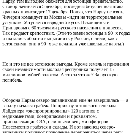
Нарву, тем выгоднее окажется для эстонцев предательство.
Сговор начинается 5 декабря, последняя безуспешная атака
красных происходит 17 декабря. Поняв, что Нарву не взять,
Чичерин командует из Москвы «идти на территориальные
уступки». Уступается изрядный кусок Псковщины и
Принаровья с 60 тысячами русского населения в привесок.
Так продают крепостных. (Эти-то земли эстонцы в 90−х годах
и пытались обратно выцыганить у России, с ними, как с
эстонскими, они в 90−х же печатали уже школьные карты.)
Но и это не все эстонские выгоды. Кроме земель и признания
своей независимости молодая республика получает 15
миллионов рублей золотом. А это за что же? За русскую
погибель.
Оборона Нарвы северо-западниками еще не завершилась — а
в тылу начался грабеж. По приказу эстонского генерала
Лайдонера «экспроприированы» 120 вагонов с
медикаментами, боеприпасами и провиантом,
принадлежащие СЗА, с личными вещами офицеров.
Повсеместно грабятся и склады. И вот наконец северо-
западники получают позволение переправиться через реку