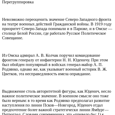
Перегруппировка
Невозможно переоценить значение Северо-Западного фронта
на театре военных действий Гражданской войны. В 1919 году
приоритет Северо-Запада понимали и в Париже, и в Омске —
столице Белой России, где работало Русское Политическое
Совещание.
Из Омска адмирал А. В. Колчак поручил командование
фронтом генералу от инфантерии Н. Н. Юденичу. При этом
был обойден популярный в войсках генерал-майор А. П.
Родзянко, однако же, как указывает военный историк В. Ж.
Цветков, эта несправедливость имела оправдание.
Выдвижение столь авторитетной фигуры, как Юденич, несло
важное политическое значение. В военном смысле оно тоже
было верным: в то время как Родзянко предполагал развитие
наступления по линии Псков—Новгород, Юденич отдал
предпочтение более важной стратегически линии Ямбург—
Петроград. Словами современника, это «привело бы: 1) к