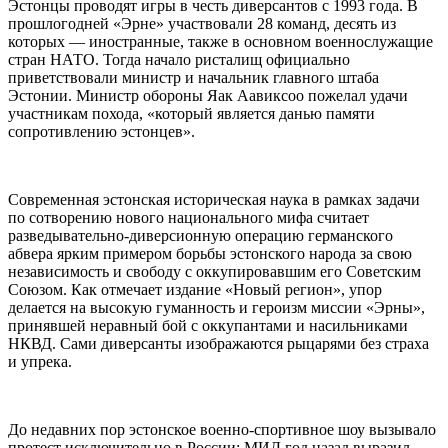
Эстонцы проводят игры в честь диверсантов с 1993 года. В
прошлогодней «Эрне» участвовали 28 команд, десять из
которых — иностранные, также в основном военнослужащие
стран НАТО. Тогда начало ристалищ официально
приветствовали министр и начальник главного штаба
Эстонии. Министр обороны Яак Аавиксоо пожелал удачи
участникам похода, «который является данью памяти
сопротивлению эстонцев».
Современная эстонская историческая наука в рамках задачи
по сотворению нового национального мифа считает
разведывательно-диверсионную операцию германского
абвера ярким примером борьбы эстонского народа за свою
независимость и свободу с оккупировавшим его Советским
Союзом. Как отмечает издание «Новый регион», упор
делается на высокую гуманность и героизм миссии «Эрны»,
принявшей неравный бой с оккупантами и насильниками
НКВД. Сами диверсанты изображаются рыцарями без страха
и упрека.
До недавних пор эстонское военно-спортивное шоу вызывало
протест исключительно в России: МИД год назад выразил