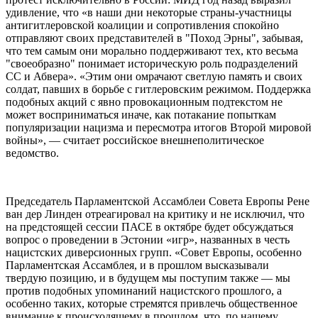
удивление, что «в наши дни некоторые страны-участницы
антигитлеровской коалиции и сопротивления спокойно
отправляют своих представителей в "Поход Эрны", забывая,
что тем самым они морально поддерживают тех, кто весьма
"своеобразно" понимает историческую роль подразделений
СС и Абвера». «Этим они омрачают светлую память и своих
солдат, павших в борьбе с гитлеровским режимом. Поддержка
подобных акций с явно провокационным подтекстом не
может восприниматься иначе, как потакание попыткам
популяризации нацизма и пересмотра итогов Второй мировой
войны», — считает российское внешнеполитическое
ведомство.
Председатель Парламентской Ассамблеи Совета Европы Рене
ван дер Линден отреагировал на критику и не исключил, что
на предстоящей сессии ПАСЕ в октябре будет обсуждаться
вопрос о проведении в Эстонии «игр», названных в честь
нацистских диверсионных групп. «Совет Европы, особенно
Парламентская Ассамблея, и в прошлом высказывали
твердую позицию, и в будущем мы поступим также — мы
против подобных упоминаний нацистского прошлого, а
особенно таких, которые стремятся привлечь общественное
внимание к происходящему в прошлом, что, по нашему