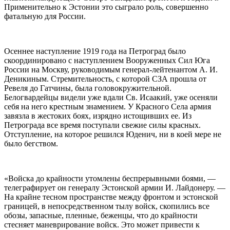
Применительно к Эстонии это сыграло роль, совершенно
фатальную для России.
Осеннее наступление 1919 года на Петроград было
скоординировано с наступлением Вооруженных Сил Юга
России на Москву, руководимым генерал-лейтенантом А. И.
Деникиным. Стремительность, с которой СЗА прошла от
Ревеля до Гатчины, была головокружительной.
Белогвардейцы видели уже вдали Св. Исаакий, уже осеняли
себя на него крестным знамением. У Красного Села армия
завязла в жестоких боях, изрядно истощивших ее. Из
Петрограда все время поступали свежие силы красных.
Отступление, на которое решился Юденич, ни в коей мере не
было бегством.
«Войска до крайности утомлены беспрерывными боями, —
телеграфирует он генералу Эстонской армии И. Лайдонеру. —
На крайне тесном пространстве между фронтом и эстонской
границей, в непосредственном тылу войск, скопились все
обозы, запасные, пленные, беженцы, что до крайности
стесняет маневрирование войск. Это может привести к