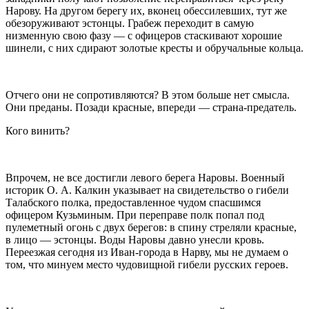
Нарову. На другом берегу их, вконец обессилевших, тут же
обезоруживают эстонцы. Грабеж переходит в самую
низменную свою фазу — с офицеров стаскивают хорошие
шинели, с них сдирают золотые кресты и обручальные кольца.
Отчего они не сопротивляются? В этом больше нет смысла.
Они преданы. Позади красные, впереди — страна-предатель.
Кого винить?
Впрочем, не все достигли левого берега Наровы. Военный
историк О. А. Калкин указывает на свидетельство о гибели
Талабского полка, предоставленное чудом спасшимся
офицером Кузьминым. При переправе полк попал под
пулеметный огонь с двух берегов: в спину стреляли красные,
в лицо — эстонцы. Воды Наровы давно унесли кровь.
Переезжая сегодня из Иван-города в Нарву, мы не думаем о
том, что минуем место чудовищной гибели русских героев.