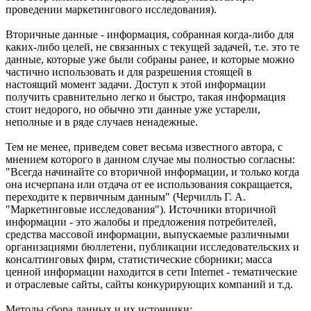
проведении маркетингового исследования).
Вторичные данные - информация, собранная когда-либо для
каких-либо целей, не связанных с текущей задачей, т.е. это те
данные, которые уже были собраны ранее, и которые можно
частично использовать и для разрешения стоящей в
настоящий момент задачи. Доступ к этой информации
получить сравнительно легко и быстро, такая информация
стоит недорого, но обычно эти данные уже устарели,
неполные и в ряде случаев ненадежные.
Тем не менее, приведем совет весьма известного автора, с
мнением которого в данном случае мы полностью согласны:
"Всегда начинайте со вторичной информации, и только когда
она исчерпана или отдача от ее использования сокращается,
переходите к первичным данным" (Черчилль Г. А.
"Маркетинговые исследования"). Источники вторичной
информации - это жалобы и предложения потребителей,
средства массовой информации, выпускаемые различными
организациями бюллетени, публикации исследовательских и
консалтинговых фирм, статистические сборники; масса
ценной информации находится в сети Internet - тематические
и отраслевые сайты, сайты конкурирующих компаний и т.д.
Методы сбора данных и их источники: