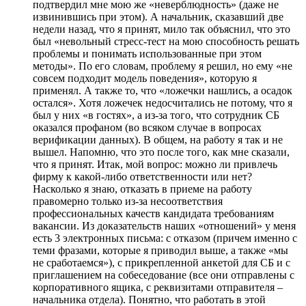
подтвердил мне мою же «неверблюдность» (даже не
извинившись при этом). А начальник, сказавший две
недели назад, что я принят, мило так объяснил, что это
был «невольный стресс-тест на мою способность решать
проблемы и понимать использованные при этом
методы». По его словам, проблему я решил, но ему «не
совсем подходит модель поведения», которую я
применял. А также то, что «ложечки нашлись, а осадок
остался». Хотя ложечек недосчитались не потому, что я
был у них «в гостях», а из-за того, что сотрудник СБ
оказался профаном (во всяком случае в вопросах
верификации данных). В общем, на работу я так и не
вышел. Напомню, что это после того, как мне сказали,
что я принят. Итак, мой вопрос: можно ли привлечь
фирму к какой-либо ответственности или нет?
Насколько я знаю, отказать в приеме на работу
правомерно только из-за несоответствия
профессиональных качеств кандидата требованиям
вакансии. Из доказательств наших «отношений» у меня
есть 3 электронных письма: с отказом (причем именно с
теми фразами, которые я приводил выше, а также «мы
не сработаемся»), с прикрепленной анкетой для СБ и с
приглашением на собеседование (все они отправлены с
корпоративного ящика, с реквизитами отправителя –
начальника отдела). Понятно, что работать в этой