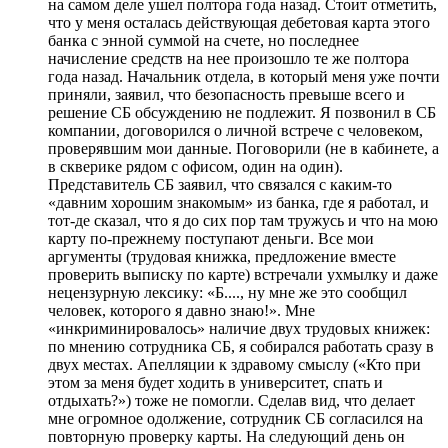
на самом деле ушел полтора года назад. Стоит отметить,
что у меня осталась действующая дебетовая карта этого
банка с энной суммой на счете, но последнее
начисление средств на нее произошло те же полтора
года назад. Начальник отдела, в который меня уже почти
приняли, заявил, что безопасность превыше всего и
решение СБ обсуждению не подлежит. Я позвонил в СБ
компании, договорился о личной встрече с человеком,
проверявшим мои данные. Поговорили (не в кабинете, а
в скверике рядом с офисом, один на один).
Представитель СБ заявил, что связался с каким-то
«давним хорошим знакомым» из банка, где я работал, и
тот-де сказал, что я до сих пор там тружусь и что на мою
карту по-прежнему поступают деньги. Все мои
аргументы (трудовая книжка, предложение вместе
проверить выписку по карте) встречали ухмылку и даже
нецензурную лексику: «Б...., ну мне же это сообщил
человек, которого я давно знаю!». Мне
«инкриминировалось» наличие двух трудовых книжек:
по мнению сотрудника СБ, я собирался работать сразу в
двух местах. Апелляции к здравому смыслу («Кто при
этом за меня будет ходить в университет, спать и
отдыхать?») тоже не помогли. Сделав вид, что делает
мне огромное одолжение, сотрудник СБ согласился на
повторную проверку карты. На следующий день он