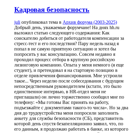
Кадровая безопасность
juli
опубликовал тема в
Архив форума (2003-2025)
Добрый день, уважаемые форумчане! На днях hh.ru
выложил статью следующего содержания: Как
соискателю добиться от работодателя компенсации за
стресс-тест и его последствия? Пару недель назад я
попал в не самую приятную ситуацию и хотел бы
попросить у вас консультацию. Совсем недавно я
проходил процесс отбора в крупную российскую
лизинговую компанию. Опыта у меня немного (я еще
студент), и претендовал я на стартовую позицию в
отделе привлечения финансирования. Мне устроили
такое... Через неделю после собеседования с будущим
непосредственным руководителем (кстати, это было
единственное интервью, в HR-отдел меня не
приглашали) он лично торжественно сообщил мне по
телефону: «Мы готовы Вас принять на работу,
подъезжайте с документами такого-то числа». Но за два
дня до трудоустройства меня попросили заполнить
анкету для службы безопасности (СБ), представитель
которой день спустя безапелляционно заявил, что, по
его данным, я продолжаю работать в банке, из которого