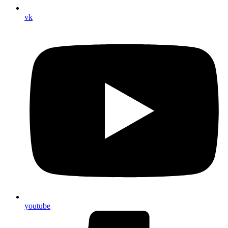
vk
youtube