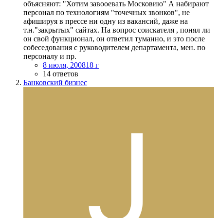
объясняют: "Хотим завооевать Московию" А набирают
персонал по технологиям "точечных звонков", не
афишируя в прессе ни одну из вакансий, даже на
т.н."закрытых" сайтах. На вопрос соискателя , понял ли
он свой функционал, он ответил туманно, и это после
собеседования с руководителем департамента, мен. по
персоналу и пр.
8 июля, 2008
18 г
14 ответов
Банковский бизнес