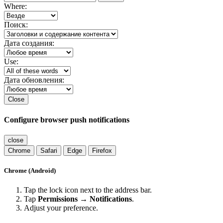
Where:
Поиск:
Дата создания:
Use:
Дата обновления:
Close
Configure browser push notifications
close
Chrome
Safari
Edge
Firefox
Chrome (Android)
Tap the lock icon next to the address bar.
Tap
Permissions → Notifications
.
Adjust your preference.