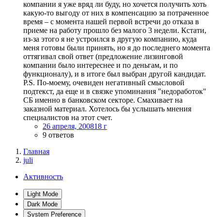
компании я уже вряд ли буду, но хочется получить хоть
какую-то выгоду от них в компенсацию за потраченное
время – с момента нашей первой встречи до отказа в
приеме на работу прошло без малого 3 недели. Кстати,
из-за этого я не устроился в другую компанию, куда
меня готовы были принять, но я до последнего момента
оттягивал свой ответ (предложение лизинговой
компании было интереснее и по деньгам, и по
функционалу), и в итоге был выбран другой кандидат.
P.S. По-моему, очевиден негативный смысловой
подтекст, да еще и в связке упоминания "недоработок"
СБ именно в банковском секторе. Смахивает на
заказной материал. Хотелось бы услышать мнения
специалистов на этот счет.
26 апреля, 2008
18 г
9 ответов
Главная
juli
Активность
Light Mode
Dark Mode
System Preference