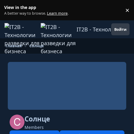
Перейти к содержанию
View in the app
×
Di
A better way to browse.
Learn more
.
IT2B - Технологии ра
Войти
Главная
Солнце
Солнце
Members