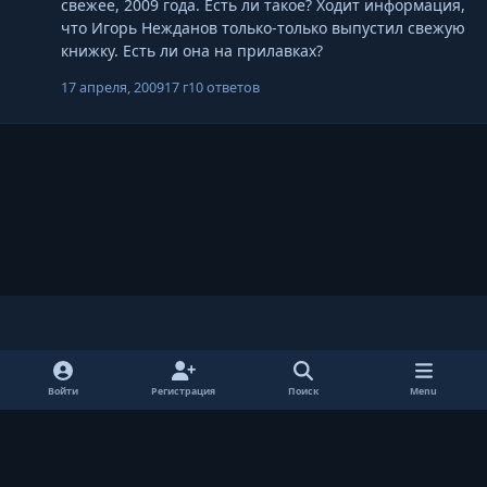
свежее, 2009 года. Есть ли такое? Ходит информация,
что Игорь Нежданов только-только выпустил свежую
книжку. Есть ли она на прилавках?
17 апреля, 2009
17 г
10 ответов
Light Mode
Dark Mode
System Preference
v
y
t
k
o
u
Войти
Регистрация
Поиск
Menu
Язык
Cookie-файлы
RSS
u
m
Частная разведывательная компания "Р-Техно"
t
b
Powered by
Invision Community
u
l