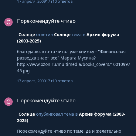
17 апреля, 2009
17 г
10 ответов
читать?
Порекомендуйте чтиво
Порекомендуйте чтиво
Солнце
ответил
Солнце
тема в
Архив форума
(2003-2025)
благодарю. кто-то читал уже книжку - "Финансовая
разведка знает все" Марата Мусина?
http://www.ozon.ru/multimedia/books_covers/10010997
45.jpg
17 апреля, 2009
17 г
10 ответов
Порекомендуйте чтиво
Порекомендуйте чтиво
Солнце
опубликовал тема в
Архив форума (2003-
2025)
Порекомендуйте чтиво по теме, да и желательно