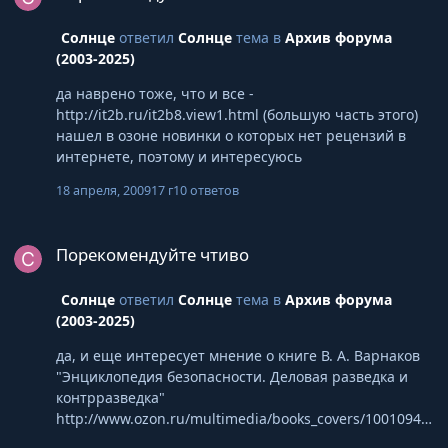
Солнце
ответил
Солнце
тема в
Архив форума
(2003-2025)
да наврено тоже, что и все -
http://it2b.ru/it2b8.view1.html (большую часть этого)
нашел в озоне новинки о которых нет рецензий в
интернете, поэтому и интересуюсь
18 апреля, 2009
17 г
10 ответов
Порекомендуйте чтиво
Порекомендуйте чтиво
Солнце
ответил
Солнце
тема в
Архив форума
(2003-2025)
да, и еще интересует мнение о книге В. А. Варнаков
"Энциклопедия безопасности. Деловая разведка и
контрразведка"
http://www.ozon.ru/multimedia/books_covers/10010940
64.jpg кто знает этого автора? стоит ли вообще