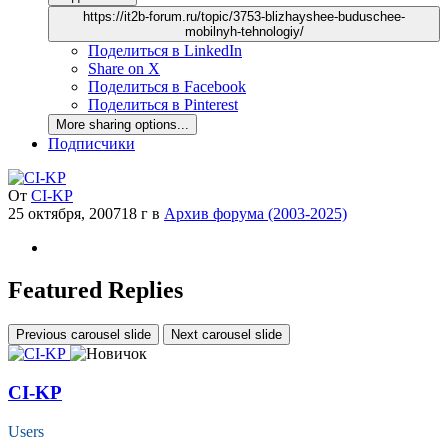
https://it2b-forum.ru/topic/3753-blizhayshee-buduschee-
mobilnyh-tehnologiy/
Поделиться в LinkedIn
Share on X
Поделиться в Facebook
Поделиться в Pinterest
More sharing options...
Подписчики
От
CI-KP
25 октября, 2007
18 г
в
Архив форума (2003-2025)
Featured Replies
Previous carousel slide
Next carousel slide
CI-KP
Users