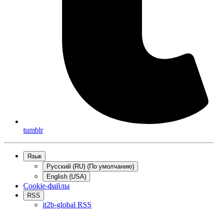
tumblr
Язык
Русский (RU) (По умолчанию)
English (USA)
Cookie-файлы
RSS
it2b-global RSS