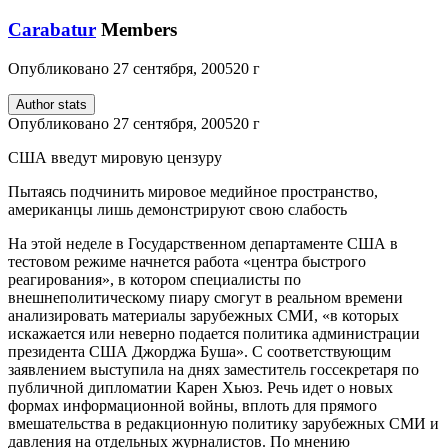
Carabatur
Members
Опубликовано
27 сентября, 2005
20 г
Author stats
Опубликовано
27 сентября, 2005
20 г
США введут мировую цензуру
Пытаясь подчинить мировое медийное пространство,
американцы лишь демонстрируют свою слабость
На этой неделе в Государственном департаменте США в
тестовом режиме начнется работа «центра быстрого
реагирования», в котором специалисты по
внешнеполитическому пиару смогут в реальном времени
анализировать материалы зарубежных СМИ, «в которых
искажается или неверно подается политика администрации
президента США Джорджа Буша». С соответствующим
заявлением выступила на днях заместитель госсекретаря по
публичной дипломатии Карен Хьюз. Речь идет о новых
формах информационной войны, вплоть для прямого
вмешательства в редакционную политику зарубежных СМИ и
давления на отдельных журналистов. По мнению