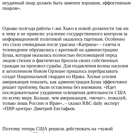
неудачный пиар должен быть заменен хорошим, эффективным
пиаром».
Однако полгода работы г-жи Хьюз в новой должности так ни
к чему и не привели: усиление государственного контроля за
информационной политикой оказалось тщетным. Особенно
это стало очевидным после урагана «Катрина» – газеты и
телевидение обрушились с критикой на администрацию
Буша, которая оказалась полностью беспомощной перед
лицом стихии и фактически бросила своих собственных
граждан на произвол судьбы. Для подавления волны насилия
в затопленном Новом Орлеане пришлось перебрасывать
солдат Национальной гвардии из Ирака. Хилые усилия
американцев показать, как администрация Буша эффективно
решает проблему, были оставлены без внимания. «Идет
последовательное ухудшение освещения деятельности США
по всему миру. Больше, чем американцев, «мочат», пожалуй,
только лишь Россию и Иран», – сказал RBC daily эксперт
«ПИР-центра» Дмитрий Евстафьев.
Поэтому теперь США решили действовать на «чужой