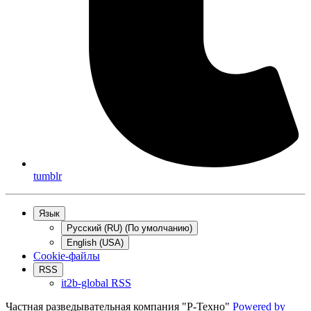
tumblr
Язык
Русский (RU) (По умолчанию)
English (USA)
Cookie-файлы
RSS
it2b-global RSS
Частная разведывательная компания "Р-Техно"
Powered by