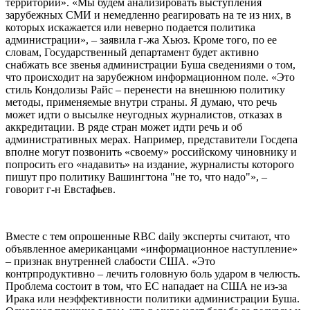
территории». «Мы будем анализировать выступления
зарубежных СМИ и немедленно реагировать на те из них, в
которых искажается или неверно подается политика
администрации», – заявила г-жа Хьюз. Кроме того, по ее
словам, Государственный департамент будет активно
снабжать все звенья администрации Буша сведениями о том,
что происходит на зарубежном информационном поле. «Это
стиль Кондолизы Райс – перенести на внешнюю политику
методы, применяемые внутри страны. Я думаю, что речь
может идти о высылке неугодных журналистов, отказах в
аккредитации. В ряде стран может идти речь и об
административных мерах. Например, представители Госдепа
вполне могут позвонить «своему» российскому чиновнику и
попросить его «надавить» на издание, журналисты которого
пишут про политику Вашингтона "не то, что надо"», –
говорит г-н Евстафьев.
Вместе с тем опрошенные RBC daily эксперты считают, что
объявленное американцами «информационное наступление»
– признак внутренней слабости США. «Это
контрпродуктивно – лечить головную боль ударом в челюсть.
Проблема состоит в том, что ЕС нападает на США не из-за
Ирака или неэффективности политики администрации Буша.