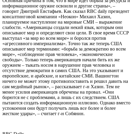
Основная причина в том, что в мире идет борьба за ресурсы и
информационное оружие освоили и другие страны», –
говорит Дмитрий Евстафьев. Как сказал RBC daily президент
консалтинговой компании «Неокон» Михаил Хазин,
планируемое наступление на мировые СМИ – выражение
слабости. «Американцы создали некий язык, которым они
описывают мир и определяют свои цели. В свое время СССР
выступал «за мир во всем мире» и боролся против
«агрессивного империализма». Точно так же теперь США
описывают мир терминами: «борьба за демократию во всем
мире», «соблюдение прав человека», «экономические
свободы». Только теперь американцев начали бить их же
оружием – тыкать носом в нарушение прав человека и
отсутствие демократии в самих США. На это указывают и
европейские, и арабские, и китайские СМИ. Вашингтон
ничего не может этому противопоставить и решил давить на
сам медийный рынок», – рассказывает г-н Хазин. Тем не
менее усилия американцев обречены на провал. «Они
борются не с проблемами, а лишь с их следствием. США
пытаются создать информационную иллюзию. Однако вместо
успокоения они будут получать лишь все более и более
жесткие удары», – считает г-н Собянин.
RBC Daily