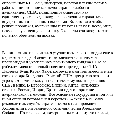
опрошенных RBC daily экспертов, переход к таким формам
работы – ни что иное как демонстрация слабости
американцев. США, позиционирующие себя как
единственную сверхдержаву, не в состоянии справиться с
внутренними и внешними вызовами. Вместо того чтобы
решать проблемы, американцы пытаются навязать всему миру
некую искусственную картинку. Эксперты считают, что эти
попытки обречены на провал.
Вашингтон активно занялся улучшением своего имиджа еще в
марте этого года. Именно тогда внешнеполитической
пропагандой и укреплением позитивного имиджа США за
рубежом занялась личный советник президента США
Джорджа Буша Карен Хьюз, которую назначили заместителем
госсекретаря Кондолизы Райс. «В США прекрасно осознают
угрозу экономическому и политическому доминированию
США в мире. В Евросоюзе, Японии, Китае, исламских
странах, России, Индии, Бразилии идет отторжение
американской гегемонии. Все основные государства в той или
иной степени готовы с ней бороться», – сказал RBC daily
руководитель службы стратегического планирования
Ассоциации приграничного сотрудничества Александр
Собянин. По его словам, «американцы считают, что плохой,