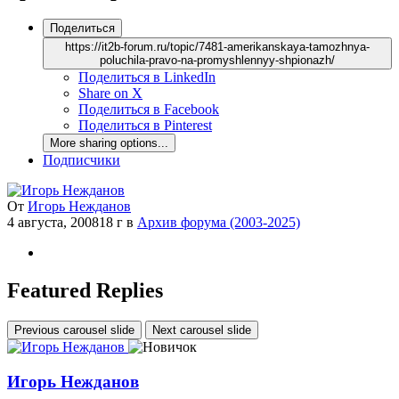
Поделиться
https://it2b-forum.ru/topic/7481-amerikanskaya-tamozhnya-
poluchila-pravo-na-promyshlennyy-shpionazh/
Поделиться в LinkedIn
Share on X
Поделиться в Facebook
Поделиться в Pinterest
More sharing options...
Подписчики
От
Игорь Нежданов
4 августа, 2008
18 г
в
Архив форума (2003-2025)
Featured Replies
Previous carousel slide
Next carousel slide
Игорь Нежданов