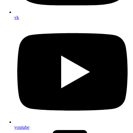
vk
youtube