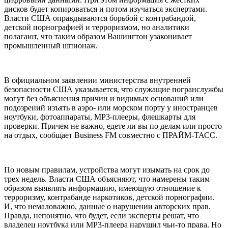
дисков будет копироваться и потом изучаться экспертами.
Власти США оправдываются борьбой с контрабандой,
детской порнографией и терроризмом, но аналитики
полагают, что таким образом Вашингтон узаконивает
промышленный шпионаж.
В официальном заявлении министерства внутренней
безопасности США указывается, что служащие погранслужбы
могут без объяснения причин и видимых оснований или
подозрений изъять в аэро- или морском порту у иностранцев
ноутбуки, фотоаппараты, MP3-плееры, флешкарты для
проверки. Причем не важно, едете ли вы по делам или просто
на отдых, сообщает Business FM совместно с ПРАЙМ-ТАСС.
По новым правилам, устройства могут изымать на срок до
трех недель. Власти США объясняют, что намерены таким
образом выявлять информацию, имеющую отношение к
терроризму, контрабанде наркотиков, детской порнографии.
И, что немаловажно, данные о нарушении авторских прав.
Правда, непонятно, что будет, если эксперты решат, что
владелец ноутбука или МР3-плеера нарушил чьи-то права. Но