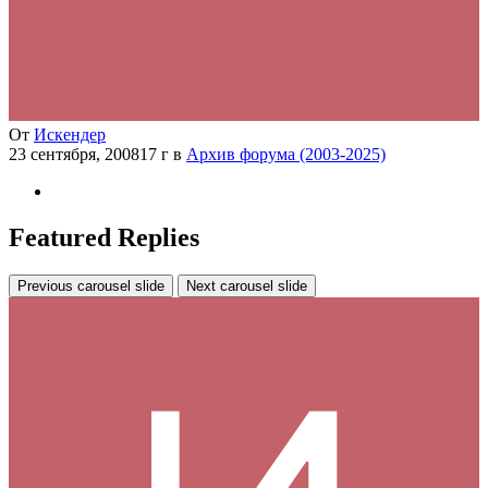
От
Искендер
23 сентября, 2008
17 г
в
Архив форума (2003-2025)
Featured Replies
Previous carousel slide
Next carousel slide