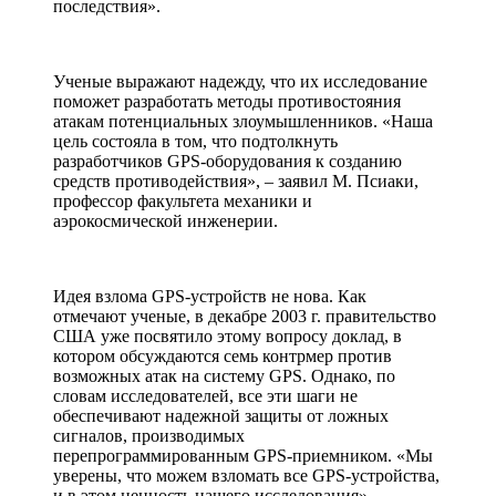
последствия».
Ученые выражают надежду, что их исследование
поможет разработать методы противостояния
атакам потенциальных злоумышленников. «Наша
цель состояла в том, что подтолкнуть
разработчиков GPS-оборудования к созданию
средств противодействия», – заявил М. Псиаки,
профессор факультета механики и
аэрокосмической инженерии.
Идея взлома GPS-устройств не нова. Как
отмечают ученые, в декабре 2003 г. правительство
США уже посвятило этому вопросу доклад, в
котором обсуждаются семь контрмер против
возможных атак на систему GPS. Однако, по
словам исследователей, все эти шаги не
обеспечивают надежной защиты от ложных
сигналов, производимых
перепрограммированным GPS-приемником. «Мы
уверены, что можем взломать все GPS-устройства,
и в этом ценность нашего исследования», –