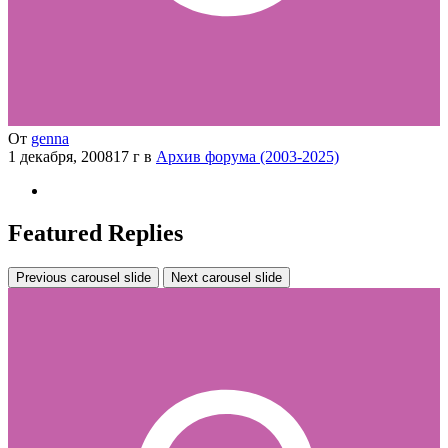
От
genna
1 декабря, 2008
17 г
в
Архив форума (2003-2025)
Featured Replies
Previous carousel slide
Next carousel slide