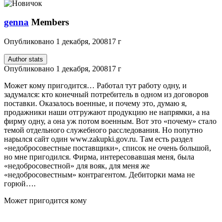
genna
Members
Опубликовано
1 декабря, 2008
17 г
Author stats
Опубликовано
1 декабря, 2008
17 г
Может кому пригодится… Работал тут работу одну, и
задумался: кто конечный потребитель в одном из договоров
поставки. Оказалось военные, и почему это, думаю я,
продажники наши отгружают продукцию не напрямки, а на
фирму одну, а она уж потом военным. Вот это «почему» стало
темой отдельного служебного расследования. Но попутно
нарылся сайт один www.zakupki.gov.ru. Там есть раздел
«недобросовестные поставщики», список не очень большой,
но мне пригодился. Фирма, интересовавшая меня, была
«недобросовестной» для вояк, для меня же
«недобросовестным» контрагентом. Дебиторки мама не
горюй….
Может пригодится кому