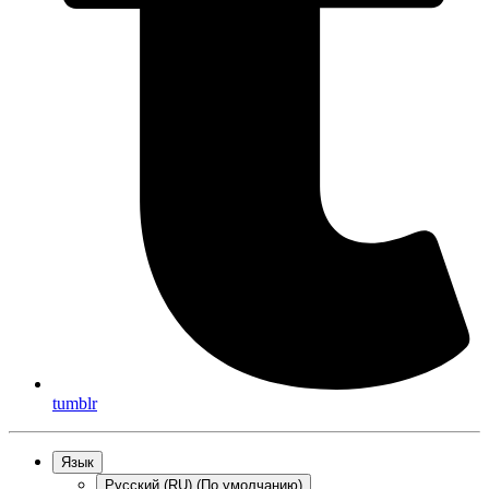
tumblr
Язык
Русский (RU) (По умолчанию)