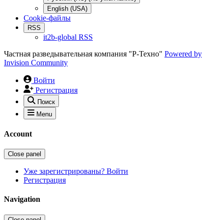
English (USA)
Cookie-файлы
RSS
it2b-global RSS
Частная разведывательная компания "Р-Техно"
Powered by
Invision Community
Войти
Регистрация
Поиск
Menu
Account
Close panel
Уже зарегистрированы? Войти
Регистрация
Navigation
Close panel