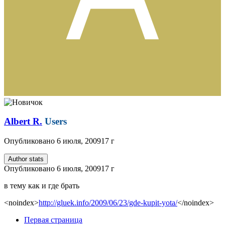
Albert R.
Users
Опубликовано
6 июля, 2009
17 г
Author stats
Опубликовано
6 июля, 2009
17 г
в тему как и где брать
<noindex>
http://gluek.info/2009/06/23/gde-kupit-yota/
</noindex>
Первая страница