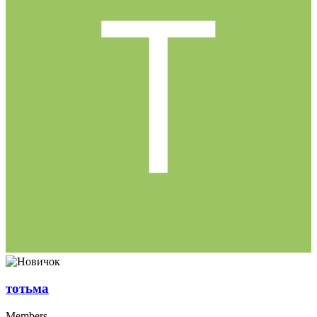
тотьма
Members