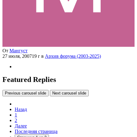
От
Мангуст
27 июля, 2007
19 г
в
Архив форума (2003-2025)
Featured Replies
Previous carousel slide
Next carousel slide
Назад
1
2
Далее
Последняя страница