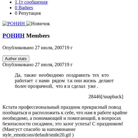
1,1т
сообщения
0
Badges
0
Репутация
РОНИН
Members
Опубликовано
27 июля, 2007
19 г
Author stats
Опубликовано
27 июля, 2007
19 г
Да, также необходимо поздравить тех кто
работает с нами рядом т.к они жизнь делают
более прозрачной, что я и сделал уже .
28446[/snapback]
Кстати профессиональный праздник прекрасный повод
пообщаться и расположить к себе, что нам в работе крайне
необходимо, а понимающий и помогающий, в вопросах
безопасности сисадмин, это залог успеха! С праздником!
(Мангуст спасибо за напоминание
style_emoticons/default/smile20.gif
)