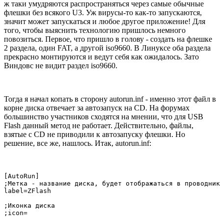
ж таки умудряются распространяться через самые обычные
флешки без всякого U3. Уж вирусы-то как-то запускаются,
значит может запускаться и любое другое приложение! Для
того, чтобы выяснить технологию пришлось немного
повозиться. Первое, что пришло в голову - создать на флешке
2 раздела, один FAT, а другой iso9660. В Линуксе оба раздела
прекрасно монтируются и ведут себя как ожидалось. Зато
Виндовс не видит раздел iso9660.
Тогда я начал копать в сторону autorun.inf - именно этот файл в
корне диска отвечает за автозапуск на CD. На форумах
большинство участников сходятся на мнении, что для USB
Flash данный метод не работает. Действительно, файлы,
взятые с CD не приводили к автозапуску флешки. Но
решение, все же, нашлось. Итак, autorun.inf:
[AutoRun]

;Метка - название диска, будет отображаться в проводник
label=ZFlash

;Иконка диска

;icon=
