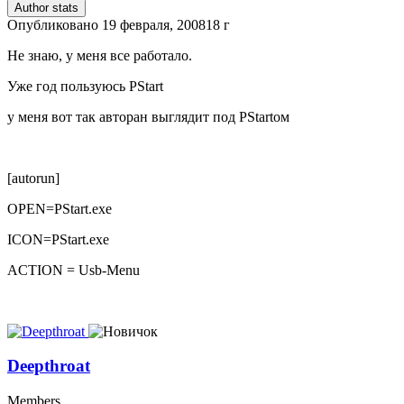
Author stats
Опубликовано
19 февраля, 2008
18 г
Не знаю, у меня все работало.
Уже год пользуюсь PStart
у меня вот так авторан выглядит под PStartом
[autorun]
OPEN=PStart.exe
ICON=PStart.exe
ACTION = Usb-Menu
Deepthroat
Members