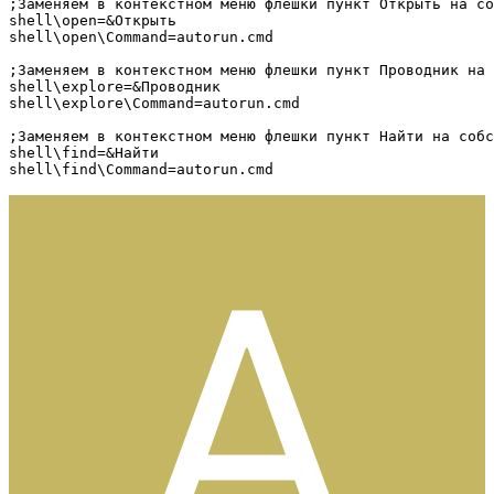
;Заменяем в контекстном меню флешки пункт Открыть на со
shell\open=&Открыть

shell\open\Command=autorun.cmd

;Заменяем в контекстном меню флешки пункт Проводник на 
shell\explore=&Проводник

shell\explore\Command=autorun.cmd

;Заменяем в контекстном меню флешки пункт Найти на собс
shell\find=&Найти

shell\find\Command=autorun.cmd