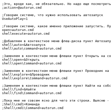
;Это, вроде как, не обязательно. Но надо еще посмотреть
;action=@autorun.cmd

;Говорим системе, что нужно использовать автозапуск

UseAutoPlay=1

;Говорим системе, какое именно приложение запустить. Пу
open=autorun.cmd

shellexecute=autorun.cmd

;Добавляем в контекстное меню флеш-диска пункт Автозапу
shell\auto=&Автозапуск

shell\auto\command=autorun.cmd

;Заменяем в контекстном меню флешки пункт Открыть на со
shell\open=&Открыть

shell\open\Command=autorun.cmd

;Заменяем в контекстном меню флешки пункт Проводник на 
shell\explore=&Проводник

shell\explore\Command=autorun.cmd

;Заменяем в контекстном меню флешки пункт Найти на собс
shell\find=&Найти

shell\find\Command=autorun.cmd

;Пока мне не совсем ясно для чего эти строки. Выясню - 
;Shell\cmd1=Команда

;Shell\cmd1\Command=autorun.cmd