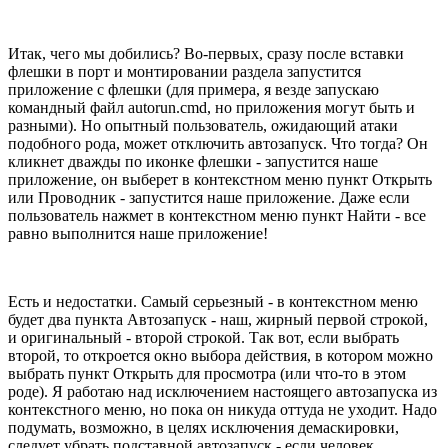
Итак, чего мы добились? Во-первых, сразу после вставки
флешки в порт и монтировании раздела запустится
приложение с флешки (для примера, я везде запускаю
командный файл autorun.cmd, но приложения могут быть и
разными). Но опытный пользователь, ожидающий атаки
подобного рода, может отключить автозапуск. Что тогда? Он
кликнет дважды по иконке флешки - запустится наше
приложение, он выберет в контекстном меню пункт Открыть
или Проводник - запустится наше приложение. Даже если
пользователь нажмет в контекстном меню пункт Найти - все
равно выполнится наше приложение!
Есть и недостатки. Самый серьезный - в контекстном меню
будет два пункта Автозапуск - наш, жирный первой строкой,
и оригинальный - второй строкой. Так вот, если выбрать
второй, то откроется окно выбора действия, в котором можно
выбрать пункт Открыть для просмотра (или что-то в этом
роде). Я работаю над исключением настоящего автозапуска из
контекстного меню, но пока он никуда оттуда не уходит. Надо
подумать, возможно, в целях исключения демаскировки,
следует убрать подставной автозапуск - если человек