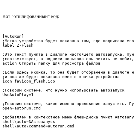
Вот "отшлифованный" код:
[AutoRun]

;Метка устройства будет показана там, где подписана его
label=Z-Flash

;Это текст пункта в диалоге настоящего автозапуска. Пун
;соответствует, а подписи пользователь читать не любит,
action=Открыть папку для просмотра файлов

;Если здесь иконка, то она будет отображена в диалоге н
;и она же будет показана вместо значка устройства

icon=favicon_flash.ico

;Говорим системе, что нужно использовать автозапуск

UseAutoPlay=1

;Говорим системе, какое именно приложение запустить. Пу
open=autorun.cmd

;Добавляем в контекстное меню флеш-диска пункт Автозапу
shell\auto=&Автозапуск

shell\auto\command=autorun.cmd
