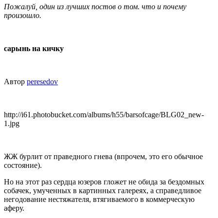
Пожалуй, один из лучших постов о том. что и почему
произошло.
сарынь на кичку
Автор
peresedov
http://i61.photobucket.com/albums/h55/barsofcage/BLG02_new-
1.jpg
ЖЖ бурлит от праведного гнева (впрочем, это его обычное
состояние).
Но на этот раз сердца юзеров гложет не обида за бездомных
собачек, умученных в картинных галереях, а справедливое
негодование нестяжателя, втягиваемого в коммерческую
аферу.