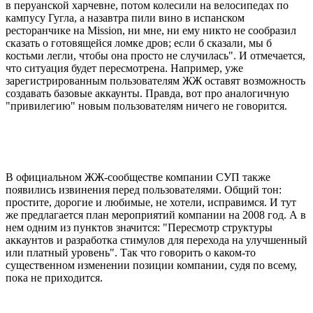
в перуанской харчевне, потом колесили на велосипедах по
кампусу Гугла, а назавтра пили вино в испанском
ресторанчике на Mission, ни мне, ни ему никто не сообразил
сказать о готовящейся ломке дров; если б сказали, мы б
костьми легли, чтобы она просто не случилась". И отмечается,
что ситуация будет пересмотрена. Например, уже
зарегистрированным пользователям ЖЖ оставят возможность
создавать базовые аккаунты. Правда, вот про аналогичную
"привилегию" новым пользователям ничего не говорится.
В официальном ЖЖ-сообществе компании СУП также
появились извинения перед пользователями. Общий тон:
простите, дорогие и любимые, не хотели, исправимся. И тут
же предлагается план мероприятий компании на 2008 год. А в
нем одним из пунктов значится: "Пересмотр структуры
аккаунтов и разработка стимулов для перехода на улучшенный
или платный уровень". Так что говорить о каком-то
существенном изменении позиции компании, судя по всему,
пока не приходится.