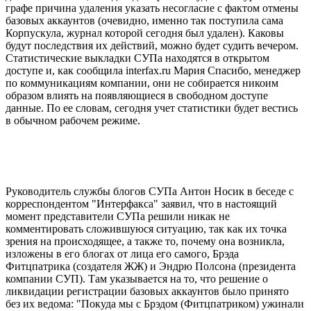
графе причина удаления указать несогласие с фактом отмены
базовых аккаунтов (очевидно, именно так поступила сама
Корпускула, журнал которой сегодня был удален). Каковы
будут последствия их действий, можно будет судить вечером.
Статистические выкладки СУПа находятся в открытом
доступе и, как сообщила interfax.ru Мария Спасибо, менеджер
по коммуникациям компании, они не собирается никоим
образом влиять на появляющиеся в свободном доступе
данные. По ее словам, сегодня учет статистики будет вестись
в обычном рабочем режиме.
Руководитель службы блогов СУПа Антон Носик в беседе с
корреспондентом "Интерфакса" заявил, что в настоящий
момент представители СУПа решили никак не
комментировать сложившуюся ситуацию, так как их точка
зрения на происходящее, а также то, почему она возникла,
изложены в его блогах от лица его самого, Брэда
Фитцпатрика (создателя ЖЖ) и Эндрю Полсона (президента
компании СУП). Там указывается на то, что решение о
ликвидации регистрации базовых аккаунтов было принято
без их ведома: "Покуда мы с Брэдом (Фитцпатриком) ужинали