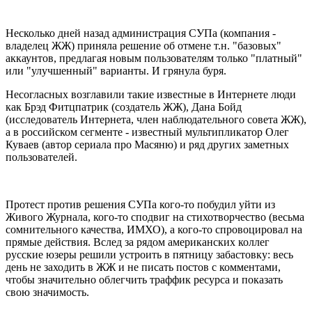
Несколько дней назад администрация СУПа (компания -
владелец ЖЖ) приняла решение об отмене т.н. "базовых"
аккаунтов, предлагая новым пользователям только "платный"
или "улучшенный" варианты. И грянула буря.
Несогласных возглавили такие известные в Интернете люди
как Брэд Фитцпатрик (создатель ЖЖ), Дана Бойд
(исследователь Интернета, член наблюдательного совета ЖЖ),
а в российском сегменте - известный мультипликатор Олег
Куваев (автор сериала про Масяню) и ряд других заметных
пользователей.
Протест против решения СУПа кого-то побудил уйти из
Живого Журнала, кого-то сподвиг на стихотворчество (весьма
сомнительного качества, ИМХО), а кого-то спровоцировал на
прямые действия. Вслед за рядом американских коллег
русские юзеры решили устроить в пятницу забастовку: весь
день не заходить в ЖЖ и не писать постов с комментами,
чтобы значительно облегчить траффик ресурса и показать
свою значимость.