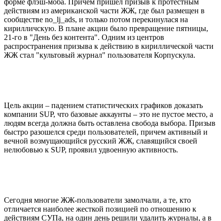
форме флэш-моба. Причем пришел призыв к протестным
действиям из американской части ЖЖ, где был размещен в
сообществе no_lj_ads, и только потом перекинулася на
кирилличскую. В плане акции было превращение пятницы,
21-го в "День без контента". Одним из центров
распространения призыва к действию в кириллической части
ЖЖ стал "культовый журнал" пользователя Корпускула.
Цель акции – падением статистических графиков доказать
компании SUP, что базовые аккаунты – это не пустое место, а
людям всегда должна быть оставлена свобода выбора. Призыв
быстро разошелся среди пользователей, причем активный и
вечной возмущающийся русский ЖЖ, славящийся своей
нелюбовью к SUP, проявил удвоенную активность.
Сегодня многие ЖЖ-пользователи замолчали, а те, кто
отличается наиболее жесткой позицией по отношению к
действиям СУПа, на один день решили удалить журналы, а в