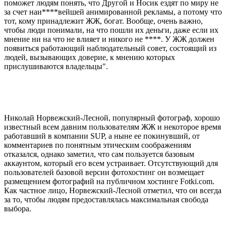
поможет людям понять, что Другой и Носик ездят по миру не
за счет наи****вейшей анимированной рекламы, а потому что
тот, кому принадлежит ЖЖ, богат. Вообще, очень важно,
чтобы люди понимали, на что пошли их деньги, даже если их
мнение ни на что не влияет и никого не ****. У ЖЖ должен
появиться работающий наблюдательный совет, состоящий из
людей, вызывающих доверие, к мнению которых
прислушиваются владельцы".
Николай Норвежский-Лесной, популярный фотограф, хорошо
известный всем давним пользователям ЖЖ и некоторое время
работавший в компании SUP, а ныне ее покинувший, от
комментариев по понятным этическим соображениям
отказался, однако заметил, что сам пользуется базовым
аккаунтом, который его всем устраивает. Отсутствующий для
пользователей базовой версии фотохостинг он возмещает
размещением фотографий на публичном хостинге Fotki.com.
Как частное лицо, Норвежский-Лесной отметил, что он всегда
за то, чтобы людям предоставлялась максимальная свобода
выбора.