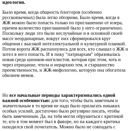
идеологии.
Было время, когда общность блоггеров (особенно
русскоязычных) была легко обозрима. Было время, когда в
ЖЖ можно было попасть только по приглашению от юзера,
причем количество приглашений было у него ограниченно.
Поскольку люди это были неслучайные и в основной своей
массе неординарные, вокруг них сформировался круг
общения с высокой интеллектуальной и культурной планкой.
Потом ворота ЖЖ распахнулись для всех, кто слышал о ЖЖ и
хотел в него попасть. И в пику "патриархам" образовалась
новая среда циников-нигилистов, которая при этом, хоть и
через отрицание, чтила и иерархию тем, и старшинство
преемственности, и ЖЖ-мифологию, которую она обогатила
обилием мемов.
Но
все начальные периоды характеризовались одной
важной особенностью:
для того, чтобы быть заметным и
значительным в то время не надо было прилагать никаких
особых усилий, достаточно было регулярно писать, чтобы
быть замеченным. Да, на тебя могли обрушиться с критикой
те, кто в том момент был в фаворе, но на каждого критика
находился свой почитатель. Можно было не совпадать с