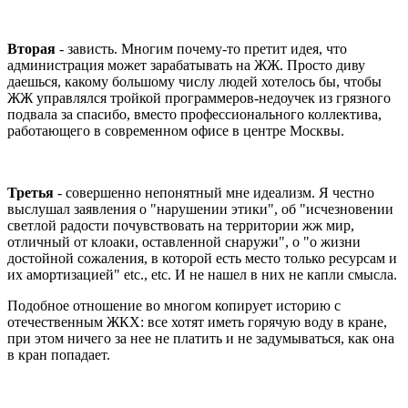
Вторая
- зависть. Многим почему-то претит идея, что
администрация может зарабатывать на ЖЖ. Просто диву
даешься, какому большому числу людей хотелось бы, чтобы
ЖЖ управлялся тройкой программеров-недоучек из грязного
подвала за спасибо, вместо профессионального коллектива,
работающего в современном офисе в центре Москвы.
Третья
- совершенно непонятный мне идеализм. Я честно
выслушал заявления о "нарушении этики", об "исчезновении
светлой радости почувствовать на территории жж мир,
отличный от клоаки, оставленной снаружи", о "о жизни
достойной сожаления, в которой есть место только ресурсам и
их амортизацией" etc., etc. И не нашел в них не капли смысла.
Подобное отношение во многом копирует историю с
отечественным ЖКХ: все хотят иметь горячую воду в кране,
при этом ничего за нее не платить и не задумываться, как она
в кран попадает.