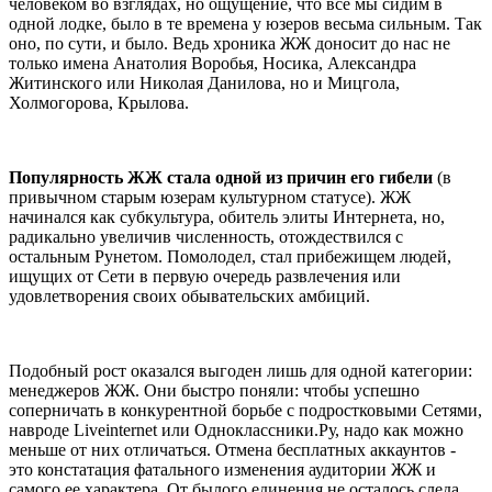
человеком во взглядах, но ощущение, что все мы сидим в
одной лодке, было в те времена у юзеров весьма сильным. Так
оно, по сути, и было. Ведь хроника ЖЖ доносит до нас не
только имена Анатолия Воробья, Носика, Александра
Житинского или Николая Данилова, но и Мицгола,
Холмогорова, Крылова.
Популярность ЖЖ стала одной из причин его гибели
(в
привычном старым юзерам культурном статусе). ЖЖ
начинался как субкультура, обитель элиты Интернета, но,
радикально увеличив численность, отождествился с
остальным Рунетом. Помолодел, стал прибежищем людей,
ищущих от Сети в первую очередь развлечения или
удовлетворения своих обывательских амбиций.
Подобный рост оказался выгоден лишь для одной категории:
менеджеров ЖЖ. Они быстро поняли: чтобы успешно
соперничать в конкурентной борьбе с подростковыми Сетями,
навроде Liveinternet или Одноклассники.Ру, надо как можно
меньше от них отличаться. Отмена бесплатных аккаунтов -
это констатация фатального изменения аудитории ЖЖ и
самого ее характера. От былого единения не осталось следа.