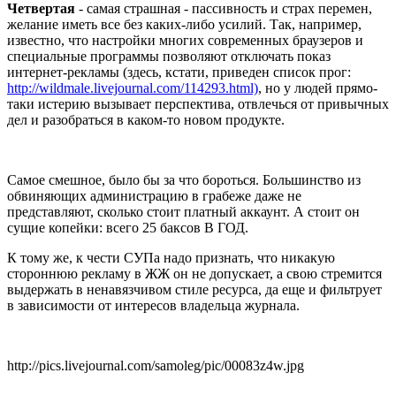
Четвертая
- самая страшная - пассивность и страх перемен,
желание иметь все без каких-либо усилий. Так, например,
известно, что настройки многих современных браузеров и
специальные программы позволяют отключать показ
интернет-рекламы (здесь, кстати, приведен список прог:
http://wildmale.livejournal.com/114293.html)
, но у людей прямо-
таки истерию вызывает перспектива, отвлечься от привычных
дел и разобраться в каком-то новом продукте.
Самое смешное, было бы за что бороться. Большинство из
обвиняющих администрацию в грабеже даже не
представляют, сколько стоит платный аккаунт. А стоит он
сущие копейки: всего 25 баксов В ГОД.
К тому же, к чести СУПа надо признать, что никакую
стороннюю рекламу в ЖЖ он не допускает, а свою стремится
выдержать в ненавязчивом стиле ресурса, да еще и фильтрует
в зависимости от интересов владельца журнала.
http://pics.livejournal.com/samoleg/pic/00083z4w.jpg