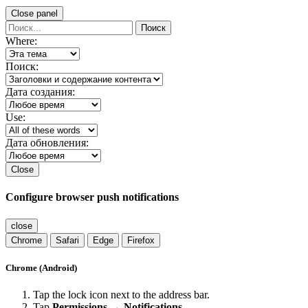
Close panel
Поиск
Where:
Поиск:
Дата создания:
Use:
Дата обновления:
Close
Configure browser push notifications
close
Chrome
Safari
Edge
Firefox
Chrome (Android)
Tap the lock icon next to the address bar.
Tap
Permissions → Notifications
.