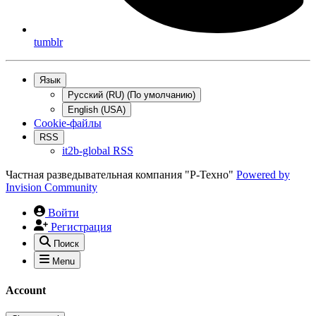
tumblr
Язык
Русский (RU) (По умолчанию)
English (USA)
Cookie-файлы
RSS
it2b-global RSS
Частная разведывательная компания "Р-Техно"
Powered by
Invision Community
Войти
Регистрация
Поиск
Menu
Account