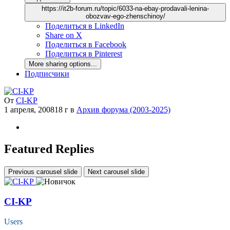
https://it2b-forum.ru/topic/6033-na-ebay-prodavali-lenina-
obozvav-ego-zhenschinoy/
Поделиться в LinkedIn
Share on X
Поделиться в Facebook
Поделиться в Pinterest
More sharing options...
Подписчики
От
CI-KP
1 апреля, 2008
18 г
в
Архив форума (2003-2025)
Featured Replies
Previous carousel slide
Next carousel slide
CI-KP
Users