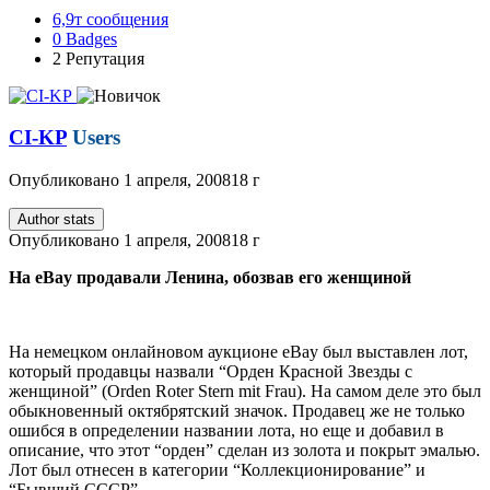
6,9т
сообщения
0
Badges
2
Репутация
CI-KP
Users
Опубликовано
1 апреля, 2008
18 г
Author stats
Опубликовано
1 апреля, 2008
18 г
На eBay продавали Ленина, обозвав его женщиной
На немецком онлайновом аукционе eBay был выставлен лот,
который продавцы назвали “Орден Красной Звезды с
женщиной” (Orden Roter Stern mit Frau). На самом деле это был
обыкновенный октябрятский значок. Продавец же не только
ошибся в определении названии лота, но еще и добавил в
описание, что этот “орден” сделан из золота и покрыт эмалью.
Лот был отнесен в категории “Коллекционирование” и
“Бывший СССР”.