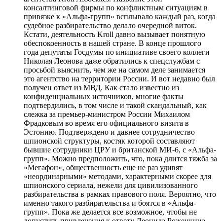
консалтинговой фирмы по конфликтным ситуациям в
привязке к «Альфа-групп» всплывало каждый раз, когда
судебное разбирательство делало очередной виток.
Кстати, деятельность Kroll давно вызывает понятную
обеспокоенность в нашей стране. В конце прошлого
года депутаты Госдумы по инициативе своего коллеги
Николая Леонова даже обратились к спецслужбам с
просьбой выяснить, чем же на самом деле занимается
это агентство на территории России. И вот недавно был
получен ответ из МВД. Как стало известно из
конфиденциальных источников, многие факты
подтвердились, в том числе и такой скандальный, как
слежка за премьер-министром России Михаилом
Фрадковым во время его официального визита в
Эстонию. Подтверждено и давнее сотрудничество
шпионской структуры, костяк которой составляют
бывшие сотрудники ЦРУ и британской МИ-6, с «Альфа-
групп». Можно предположить, что, пока длится тяжба за
«Мегафон», общественность еще не раз удивят
«неординарными» методами, характерными скорее для
шпионского сериала, нежели для цивилизованного
разбирательства в рамках правового поля. Вероятно, что
именно такого разбирательства и боятся в «Альфа-
групп». Пока же делается все возможное, чтобы не
допустить привлечения к ответу Леонида Рожецкина,