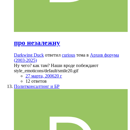
про незалежну
Darkwing Duck
ответил
curious
тема в
Архив форума
(2003-2025)
Ну чего? как там? Наши вроде побеждают
style_emoticons/default/smile20.gif
27 марта, 2006
20 г
12 ответов
Политконсалтинг и БР