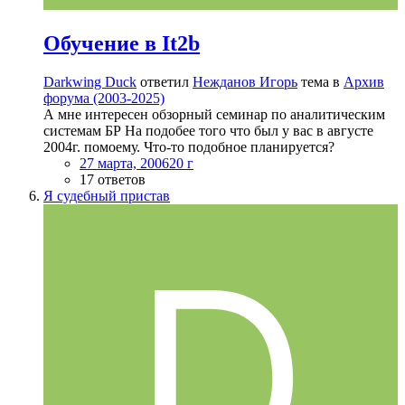
Обучение в It2b
Darkwing Duck
ответил
Нежданов Игорь
тема в
Архив
форума (2003-2025)
А мне интересен обзорный семинар по аналитическим
системам БР На подобее того что был у вас в августе
2004г. помоему. Что-то подобное планируется?
27 марта, 2006
20 г
17 ответов
Я судебный пристав