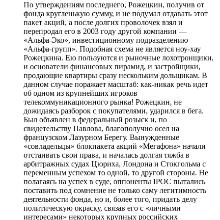
По утверждениям последнего, Рожецкин, получив от
фонда кругленькую сумму, и не подумал отдавать этот
пакет акций, а после долгих проволочек взял и
перепродал его в 2003 году другой компании —
«Альфа-Эко», инвестиционному подразделению
«Альфа-групп». Подобная схема не является ноу-хау
Рожецкина. Ею пользуются и рыночные лохотронщики,
и основатели финансовых пирамид, и застройщики,
продающие квартиры сразу нескольким дольщикам. В
данном случае поражает масштаб: как-никак речь идет
об одном из крупнейших игроков
телекоммуникационного рынка! Рожецкин, не
дожидаясь разборок с покупателями, ударился в бега.
Был объявлен в федеральный розыск и, по
свидетельству Павлова, благополучно осел на
французском Лазурном Берегу. Вынужденные
«совладельцы» блокпакета акций «Мегафона» начали
отстаивать свои права, и началась долгая тяжба в
арбитражных судах Цюриха, Лондона и Стокгольма с
переменным успехом то одной, то другой стороны. Не
полагаясь на успех в суде, оппоненты IPOC пытались
поставить под сомнение не только саму легитимность
деятельности фонда, но и, более того, придать делу
политическую окраску, связав его с «личными
интересами» некоторых крупных российских