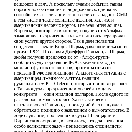
вещдоков к делу. А поскольку судами добытые таким
образом доказательства игнорировались, одним из
способов их легализации стал их слив в западные СМИ,
в том числе в такие солидные издания, как газета
американских деловых кругов The Wall Street Journal.
Впрочем, некоторые свидетели, получив от «Альфы»
заманчивое предложение, тут же пытались перепродать
свои услуги другой стороне. Так в деле появился
свидетель — некий Видиа Шарма, дававший показания
против IPOC. По словам Джеффри Гальмонда, Шарма,
якобы получив предложение от «Альфа-групп»
сообщить суду порочащие IPOC сведения за один
миллион фунтов стерлингов, просил за отказ от
показаний уже два миллиона. Аналогичная ситуация с
американцем Джеймсом Хаттом, бывшим
руководителем PLD Telecom, который тайно встречался
с Гальмондом с предложением «перебить» цену
конкурента — один миллион долларов. После одного из
разговоров, в ходе которого Хатт фактически
шантажировал Гальмонда, последний был вынужден
обратиться в полицию с заявлением о вымогательстве. В
ходе слушаний, прошедших в судах Швейцарии и
Виргинских островов, выяснилось, что для «решения
особо деликатных задач» привлекались специалисты
агентства Kroll Associates. Название этой