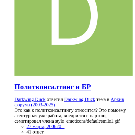
Политконсалтинг и БР
Darkwing Duck
ответил
Darkwing Duck
тема в
Архив
форума (2003-2025)
Это как к политконсалтингу относится? Это помоему
агентурная уже работа, внедрился в партию,
сэмитировал члена style_emoticons/default/smile1.gif
27 марта, 2006
20 г
41 ответ