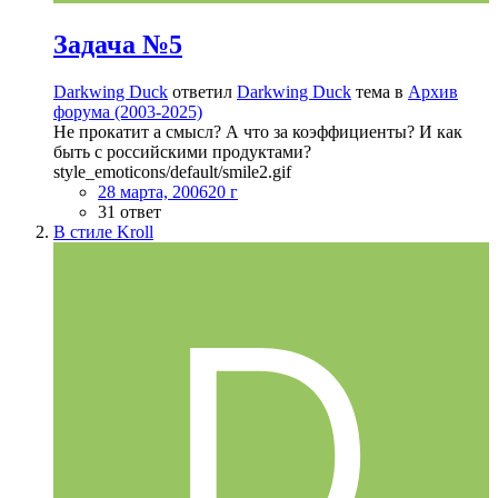
Задача №5
Darkwing Duck
ответил
Darkwing Duck
тема в
Архив
форума (2003-2025)
Не прокатит а смысл? А что за коэффициенты? И как
быть с российскими продуктами?
style_emoticons/default/smile2.gif
28 марта, 2006
20 г
31 ответ
В стиле Kroll