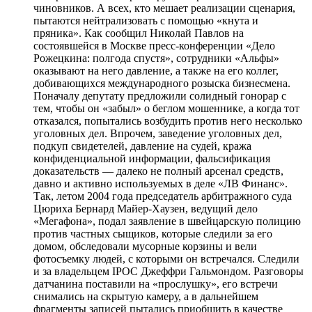
чиновников. А всех, кто мешает реализации сценария,
пытаются нейтрализовать с помощью «кнута и
пряника». Как сообщил Николай Павлов на
состоявшейся в Москве пресс-конференции «Дело
Рожецкина: полгода спустя», сотрудники «Альфы»
оказывают на него давление, а также на его коллег,
добивающихся международного розыска бизнесмена.
Поначалу депутату предложили солидный гонорар с
тем, чтобы он «забыл» о беглом мошеннике, а когда тот
отказался, попытались возбудить против него несколько
уголовных дел. Впрочем, заведение уголовных дел,
подкуп свидетелей, давление на судей, кража
конфиденциальной информации, фальсификация
доказательств — далеко не полный арсенал средств,
давно и активно используемых в деле «ЛВ Финанс».
Так, летом 2004 года председатель арбитражного суда
Цюриха Бернард Майер-Хаузен, ведущий дело
«Мегафона», подал заявление в швейцарскую полицию
против частных сыщиков, которые следили за его
домом, обследовали мусорные корзины и вели
фотосъемку людей, с которыми он встречался. Следили
и за владельцем IPOC Джеффри Гальмондом. Разговоры
датчанина поставили на «прослушку», его встречи
снимались на скрытую камеру, а в дальнейшем
фрагменты записей пытались приобщить в качестве