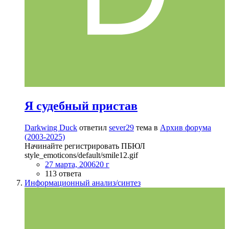
Я судебный пристав
Darkwing Duck
ответил
sever29
тема в
Архив форума
(2003-2025)
Начинайте регистрировать ПБЮЛ
style_emoticons/default/smile12.gif
27 марта, 2006
20 г
113 ответа
Информационный анализ/синтез