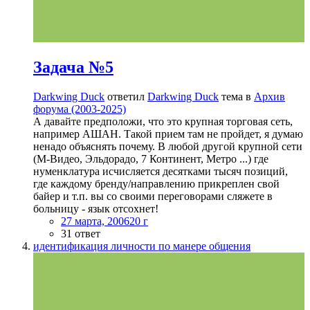
Задача №5
Darkwing Duck
ответил
Darkwing Duck
тема в
Архив
форума (2003-2025)
А давайте предположи, что это крупная торговая сеть,
например АШАН. Такой прием там не пройдет, я думаю
ненадо объяснять почему. В любой другой крупной сети
(М-Видео, Эльдорадо, 7 Континент, Метро ...) где
нуменклатура исчисляется десятками тысяч позиций,
где каждому бренду/направлению прикреплен свой
байер и т.п. вы со своими переговорами сляжете в
больницу - язык отсохнет!
27 марта, 2006
20 г
31 ответ
идентификация личности по манере общения