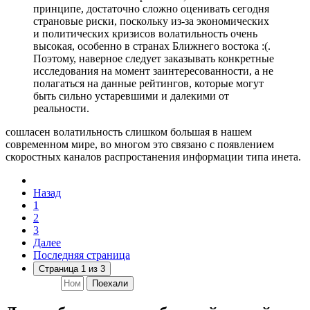
принципе, достаточно сложно оценивать сегодня
страновые риски, поскольку из-за экономических
и политических кризисов волатильность очень
высокая, особенно в странах Ближнего востока :(.
Поэтому, наверное следует заказывать конкретные
исследования на момент заинтересованности, а не
полагаться на данные рейтингов, которые могут
быть сильно устаревшими и далекими от
реальности.
сошласен волатильность слишком большая в нашем
современном мире, во многом это связано с появлением
скоростных каналов распростанения информации типа инета.
Назад
1
2
3
Далее
Последняя страница
Страница 1 из 3
Поехали