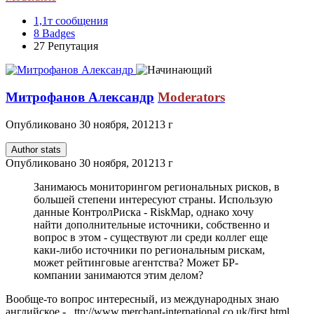
1,1т
сообщения
8
Badges
27
Репутация
Митрофанов Александр
Moderators
Опубликовано
30 ноября, 2012
13 г
Author stats
Опубликовано
30 ноября, 2012
13 г
Занимаюсь мониторингом региональных рисков, в
большей степени интересуют страны. Использую
данные КонтролРиска - RiskMap, однако хочу
найти дополнительные источники, собственно и
вопрос в этом - существуют ли среди коллег еще
каки-либо источники по региональным рискам,
может рейтинговые агентства? Может БР-
компании занимаются этим делом?
Вообще-то вопрос интересный, из международных знаю
английское - _ttp://www.merchant-international.co.uk/first.html