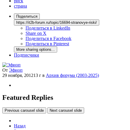
риск
страна
Поделиться
https://it2b-forum.ru/topic/16694-stranovye-riski/
Поделиться в LinkedIn
Share on X
Поделиться в Facebook
Поделиться в Pinterest
More sharing options...
Подписчики
От
Эфиоп
29 ноября, 2012
13 г
в
Архив форума (2003-2025)
Featured Replies
Previous carousel slide
Next carousel slide
Назад