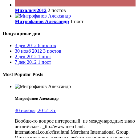
Михалыч2012
2 постов
Митрофанов Александр
1 пост
Популярные дни
3 дек 2012
6 постов
30 нояб 2012
3 постов
2 дек 2012
1 пост
7 дек 2012
1 пост
Most Popular Posts
Митрофанов Александр
30 ноября, 2012
13 г
Вообще-то вопрос интересный, из международных знаю
английское - _ttp://www.merchant-
international.co.uk/first.html Merchant International Group.
Они выпускают журнал с рейтингованием страновых