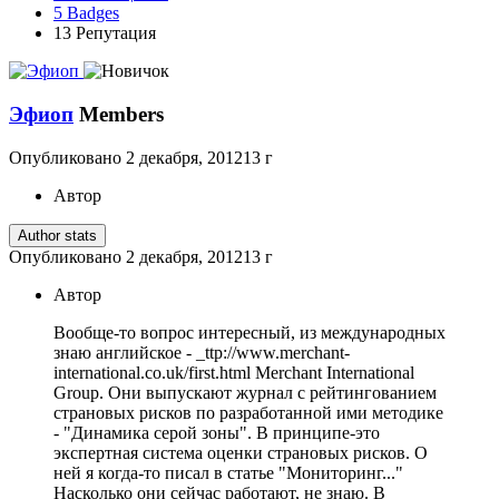
5
Badges
13
Репутация
Эфиоп
Members
Опубликовано
2 декабря, 2012
13 г
Автор
Author stats
Опубликовано
2 декабря, 2012
13 г
Автор
Вообще-то вопрос интересный, из международных
знаю английское - _ttp://www.merchant-
international.co.uk/first.html Merchant International
Group. Они выпускают журнал с рейтингованием
страновых рисков по разработанной ими методике
- "Динамика серой зоны". В принципе-это
экспертная система оценки страновых рисков. О
ней я когда-то писал в статье "Мониторинг..."
Насколько они сейчас работают, не знаю. В