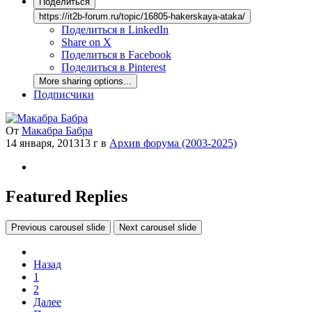
Поделиться
https://it2b-forum.ru/topic/16805-hakerskaya-ataka/
Поделиться в LinkedIn
Share on X
Поделиться в Facebook
Поделиться в Pinterest
More sharing options...
Подписчики
От
Макабра Бабра
14 января, 2013
13 г
в
Архив форума (2003-2025)
Featured Replies
Previous carousel slide
Next carousel slide
Назад
1
2
Далее