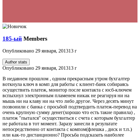
185-ый
Members
Опубликовано
29 января, 2013
13 г
Author stats
Опубликовано
29 января, 2013
13 г
В недавнем прошлом , одним прекрасным утром бухгалтер
воткнула ключ в комп для работы с клиент-банк собираясь
осуществить платеж, монитор после контакта с юсб-ключем
вспыхнул электронным пламенем никак не реагируя ни на
мышь ни на клаву ни на что либо другое. Через десять минут
позвонили с банка с просьбой подтвердить платеж-перевод на
очень крупную сумму денег(хорошо что есть такие правила) ,
платеж "пытался" осуществиться с счета с которым бухгалтер
не работала в тот момент. Заразу занесли в результате
непосредственно от контакта с компом(флешка , диск и т.п.)
или как-то дистанционно? Просьба подсказать наиболее