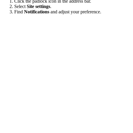
Click the padlock icon in the address bar.
Select
Site settings
.
Find
Notifications
and adjust your preference.