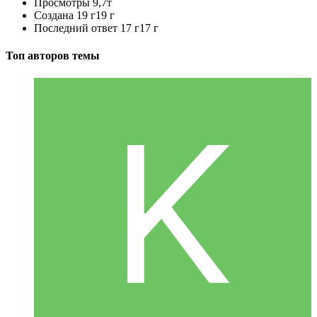
Просмотры
9,7т
Создана
19 г
19 г
Последний ответ
17 г
17 г
Топ авторов темы