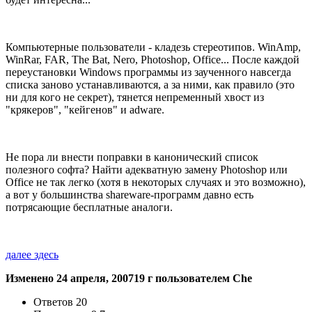
Компьютерные пользователи - кладезь стереотипов. WinAmp,
WinRar, FAR, The Bat, Nero, Photoshop, Office... После каждой
переустановки Windows программы из заученного навсегда
списка заново устанавливаются, а за ними, как правило (это
ни для кого не секрет), тянется непременный хвост из
"крякеров", "кейгенов" и adware.
Не пора ли внести поправки в канонический список
полезного софта? Найти адекватную замену Photoshop или
Office не так легко (хотя в некоторых случаях и это возможно),
а вот у большинства shareware-программ давно есть
потрясающие бесплатные аналоги.
далее здесь
Изменено
24 апреля, 2007
19 г
пользователем Che
Ответов
20