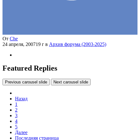
От
Che
24 апреля, 2007
19 г
в
Архив форума (2003-2025)
Featured Replies
Previous carousel slide
Next carousel slide
Назад
1
2
3
4
5
Далее
Последняя страница