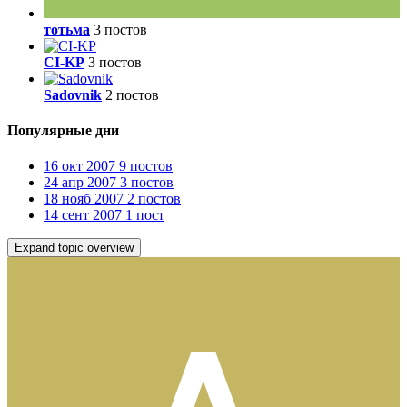
тотьма
3 постов
CI-KP
3 постов
Sadovnik
2 постов
Популярные дни
16 окт 2007
9 постов
24 апр 2007
3 постов
18 нояб 2007
2 постов
14 сент 2007
1 пост
Expand topic overview