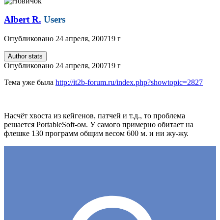
Albert R.
Users
Опубликовано
24 апреля, 2007
19 г
Author stats
Опубликовано
24 апреля, 2007
19 г
Тема уже была
http://it2b-forum.ru/index.php?showtopic=2827
Насчёт хвоста из кейгенов, патчей и т.д., то проблема
решается PortableSoft-ом. У самого примерно обитает на
флешке 130 программ общим весом 600 м. и ни жу-жу.