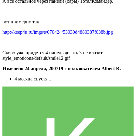
А все остальное через панели (бары) ТоталКомандер.
вот примерно так
http://keep4u.ru/imgs/s/070424/53030d4880387f038b.jpg
Скоро уже придется 4 панель делать 3 не влазит
style_emoticons/default/smile12.gif
Изменено
24 апреля, 2007
19 г
пользователем Albert R.
4 месяца спустя...