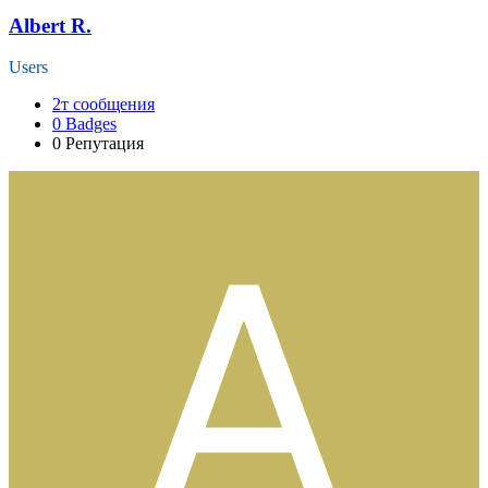
Albert R.
Users
2т
сообщения
0
Badges
0
Репутация