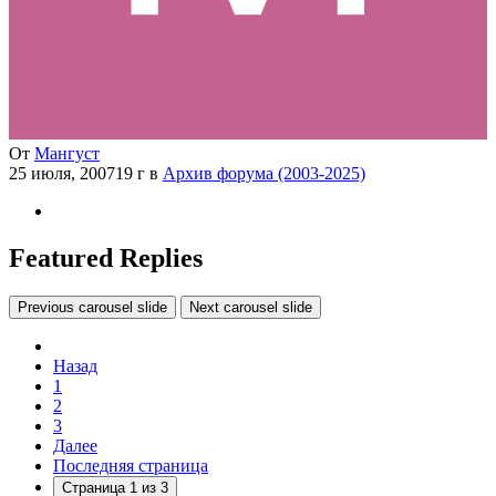
От
Мангуст
25 июля, 2007
19 г
в
Архив форума (2003-2025)
Featured Replies
Previous carousel slide
Next carousel slide
Назад
1
2
3
Далее
Последняя страница
Страница 1 из 3