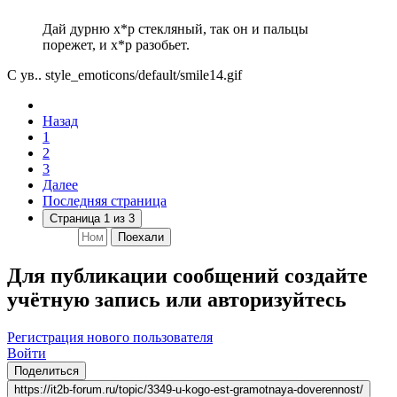
Дай дурню х*р стекляный, так он и пальцы
порежет, и х*р разобьет.
С ув..
style_emoticons/default/smile14.gif
Назад
1
2
3
Далее
Последняя страница
Страница 1 из 3
Поехали
Для публикации сообщений создайте
учётную запись или авторизуйтесь
Регистрация нового пользователя
Войти
Поделиться
https://it2b-forum.ru/topic/3349-u-kogo-est-gramotnaya-doverennost/