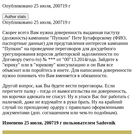
Опубликовано
25 июля, 2007
19 г
Author stats
Опубликовано
25 июля, 2007
19 г
Скорее всего Вам нужна доверенность выданная пастуху
(должность) кампании "Пупкин" Пете Бутафорскому (ФИО,
паспортные данные) для представления интересов кампании
"Пупкин" на проведение переговоров для досудебного
урегулирования впросов дебиторской задолженности по
Договору (чего-то) № *** от "00"13.2014года. Зайдите к
"юрику" или в "юрикову" консультацию и он Вам все
объяснит или поройтесь в инете. Для написания доверенности
нужно понимать что Вам вменяется в обязанности.
Другой вопрос, как Вы будете вести переговоры. Если
перегнете палку - тогда от вымогательства ни доверенность,
ни корочки адвоката не спасут. Ну и упаси Вас бог работать с
наличкой, даже не вздумайте в руки брать. Ну на крайний
случай по приходному ордеру с правильно оформленными
документами (доп. соглашением или чем-то подобным).
Изменено
25 июля, 2007
19 г
пользователем Sadovnik