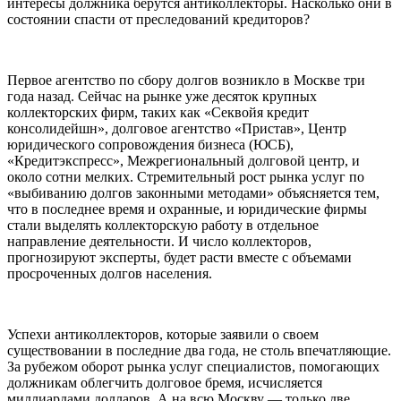
интересы должника берутся антиколлекторы. Насколько они в
состоянии спасти от преследований кредиторов?
Первое агентство по сбору долгов возникло в Москве три
года назад. Сейчас на рынке уже десяток крупных
коллекторских фирм, таких как «Секвойя кредит
консолидейшн», долговое агентство «Пристав», Центр
юридического сопровождения бизнеса (ЮСБ),
«Кредитэкспресс», Межрегиональный долговой центр, и
около сотни мелких. Стремительный рост рынка услуг по
«выбиванию долгов законными методами» объясняется тем,
что в последнее время и охранные, и юридические фирмы
стали выделять коллекторскую работу в отдельное
направление деятельности. И число коллекторов,
прогнозируют эксперты, будет расти вместе с объемами
просроченных долгов населения.
Успехи антиколлекторов, которые заявили о своем
существовании в последние два года, не столь впечатляющие.
За рубежом оборот рынка услуг специалистов, помогающих
должникам облегчить долговое бремя, исчисляется
миллиардами долларов. А на всю Москву — только две