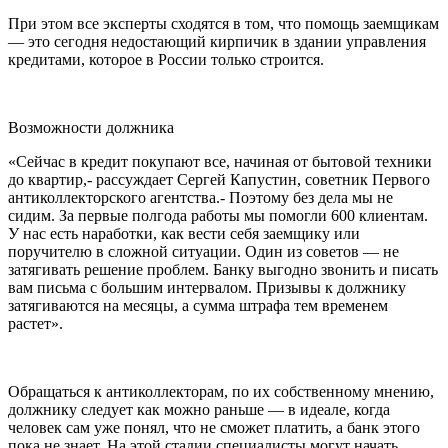
При этом все эксперты сходятся в том, что помощь заемщикам
— это сегодня недостающий кирпичик в здании управления
кредитами, которое в России только строится.
Возможности должника
«Сейчас в кредит покупают все, начиная от бытовой техники
до квартир,- рассуждает Сергей Капустин, советник Первого
антиколлекторского агентства.- Поэтому без дела мы не
сидим. За первые полгода работы мы помогли 600 клиентам.
У нас есть наработки, как вести себя заемщику или
поручителю в сложной ситуации. Один из советов — не
затягивать решение проблем. Банку выгодно звонить и писать
вам письма с большим интервалом. Призывы к должнику
затягиваются на месяцы, а сумма штрафа тем временем
растет».
Обращаться к антиколлекторам, по их собственному мнению,
должнику следует как можно раньше — в идеале, когда
человек сам уже понял, что не сможет платить, а банк этого
пока не знает. На этой стадии специалисты могут начать