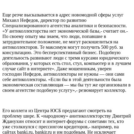
Еще резче высказывается в адрес новомодной сферы услуг
Михаил Нефедов, директор по развитию
Специализированного агентства аналитики и безопасности.
«У антиколлекторства нет экономической базы,- считает он.-
По своему опыту мы знаем, что люди, попавшие в
затруднительное положение, не могут раскошелиться на
антиколлекторов. Те максимум могут получить 500 руб. за
консультацию. Это бесперспективный бизнес. Подобную
деятельность развивают люди с тремя курсами юридического
образования, у которых есть стол, стул, компьютер и в лучшем
случае сайт в интернете». Даже мошенникам, уверен
господин Нефедов, антиколлекторы не нужны — они сами
себе антиколлекторы. «Если бы в этой деятельности была
экономическая составляющая — мы бы тут же организовали в
своем агентстве подобную услугу»,- резюмирует коллектор.
Его коллеги из Центра ЮСБ предлагают смотреть на
проблему шире. К «народному» анитиколлекторству Дмитрий
Жданухин относит и интернет-форумы с советами тех, кто
уже столкнулся с прессингом кредиторов,- например, на
сайтах banki.ru, bankir.ru и им подобным. Не исключает