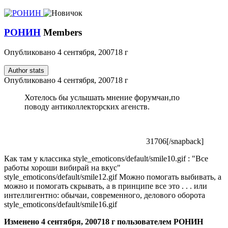
РОНИН
Members
Опубликовано
4 сентября, 2007
18 г
Author stats
Опубликовано
4 сентября, 2007
18 г
Хотелось бы услышать мнение форумчан,по
поводу антиколлекторских агенств.
31706[/snapback]
Как там у классика
style_emoticons/default/smile10.gif
: "Все
работы хороши вибирай на вкус"
style_emoticons/default/smile12.gif
Можно помогать выбивать, а
можно и помогать скрывать, а в принципе все это . . . или
интеллигентно: обычаи, современного, делового оборота
style_emoticons/default/smile16.gif
Изменено
4 сентября, 2007
18 г
пользователем РОНИН