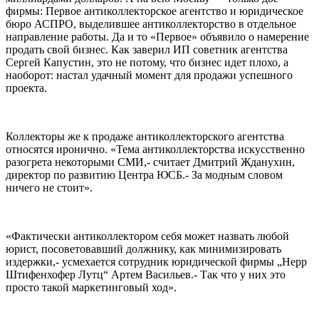
фирмы: Первое антиколлекторское агентство и юридическое
бюро АСПРО, выделившее антиколлекторство в отдельное
направление работы. Да и то «Первое» объявило о намерение
продать свой бизнес. Как заверил ИП советник агентства
Сергей Капустин, это не потому, что бизнес идет плохо, а
наоборот: настал удачный момент для продажи успешного
проекта.
Коллекторы же к продаже антиколлекторского агентства
относятся иронично. «Тема антиколлекторства искусственно
разогрета некоторыми СМИ,- считает Дмитрий Жданухин,
директор по развитию Центра ЮСБ.- За модным словом
ничего не стоит».
«Фактически антиколлектором себя может назвать любой
юрист, посоветовавший должнику, как минимизировать
издержки,- усмехается сотрудник юридической фирмы „Нерр
Штифенхофер Лутц“ Артем Васильев.- Так что у них это
просто такой маркетинговый ход».