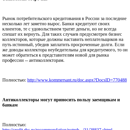
Рынок потребительского кредитования в России за последние
несколько лет заметно вырос. Банки кредитуют своих
клиентов, те с удовольствием тратят деньги, но не всегда
спешат их вернуть. Для таких случаев предусмотрен бизнес
коллекторов, которые должны наставить неплательщиков на
путь истинный, убедив заплатить просроченные долги. Если
же доводы коллектора неубедительны для кредитуемого, то он
может обратиться к представителям новой для рынка
профессии -- антиколлекторам.
Полностью:
http://www.kommersant.ru/doc.aspx?DocsID=770488
Антиколлекторы могут приносить пользу заемщикам и
банкам
Полностью:
http://credit.rbc.ru/recommendation/potreb.../31/28837.shtml