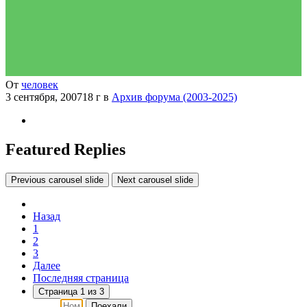
От
человек
3 сентября, 2007
18 г
в
Архив форума (2003-2025)
Featured Replies
Previous carousel slide
Next carousel slide
Назад
1
2
3
Далее
Последняя страница
Страница 1 из 3
Поехали