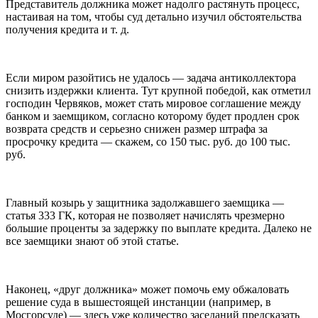
Представитель должника может надолго растянуть процесс,
настаивая на том, чтобы суд детально изучил обстоятельства
получения кредита и т. д.
Если миром разойтись не удалось — задача антиколлектора
снизить издержки клиента. Тут крупной победой, как отметил
господин Червяков, может стать мировое соглашение между
банком и заемщиком, согласно которому будет продлен срок
возврата средств и серьезно снижен размер штрафа за
просрочку кредита — скажем, со 150 тыс. руб. до 100 тыс.
руб.
Главный козырь у защитника задолжавшего заемщика —
статья 333 ГК, которая не позволяет начислять чрезмерно
большие проценты за задержку по выплате кредита. Далеко не
все заемщики знают об этой статье.
Наконец, «друг должника» может помочь ему обжаловать
решение суда в вышестоящей инстанции (например, в
Мосгорсуде) — здесь уже количество заседаний предсказать