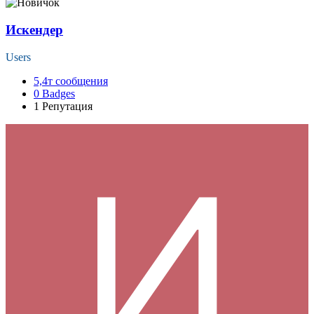
Искендер
Users
5,4т
сообщения
0
Badges
1
Репутация