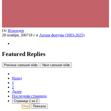
От
Искендер
28 ноября, 2007
18 г
в
Архив форума (2003-2025)
Featured Replies
Previous carousel slide
Next carousel slide
Назад
1
2
Далее
Последняя страница
Страница 1 из 2
Поехали