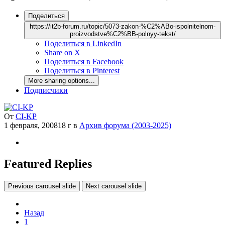
Поделиться
https://it2b-forum.ru/topic/5073-zakon-%C2%ABo-ispolnitelnom-
proizvodstve%C2%BB-polnyy-tekst/
Поделиться в LinkedIn
Share on X
Поделиться в Facebook
Поделиться в Pinterest
More sharing options...
Подписчики
От
CI-KP
1 февраля, 2008
18 г
в
Архив форума (2003-2025)
Featured Replies
Previous carousel slide
Next carousel slide
Назад
1