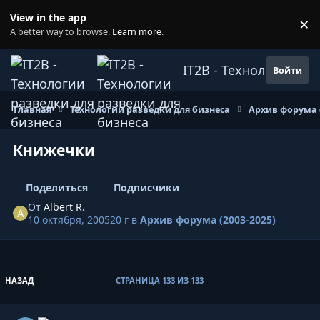
Перейти к содержанию
View in the app
×
Di
A better way to browse.
Learn more
.
IT2B - Технологии ра
Войти
Главная
Технологии разведки для бизнеса
Архив форума (
Книжечки
Поделиться
Подписчики
От
Albert R.
10 октября, 2005
20 г
в
Архив форума (2003-2025)
ПЕРВАЯ СТРАНИЦА
НАЗАД
СТРАНИЦА 133 ИЗ 133
Author stats