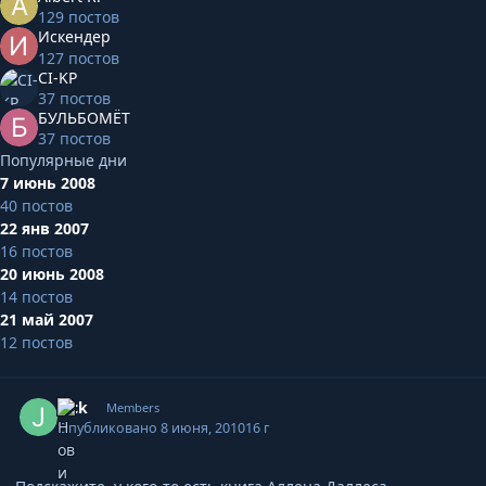
129 постов
Искендер
127 постов
CI-KP
37 постов
БУЛЬБОМЁТ
37 постов
Популярные дни
7 июнь 2008
40 постов
22 янв 2007
16 постов
20 июнь 2008
14 постов
21 май 2007
12 постов
Expand topic overview
Author stats
jack
Members
Опубликовано
8 июня, 2010
16 г