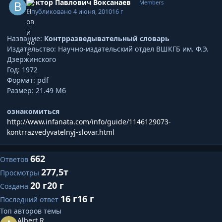
Виктор Павлович Воксанаев
Members
Опубликовано
4 июня, 2010
16 г
Название:
Контрразведывательный словарь
Издательство: Научно-издательский отдел ВШКГБ им. Ф.Э.
Дзержинского
Год: 1972
Формат: pdf
Размер: 21.49 Мб
ознакомиться
http://www.infanata.com/info/guide/1146129073-
kontrrazvedyvatelnyj-slovar.html
662
Ответов
277,5т
Просмотры
20 г
20 г
Создана
16 г
16 г
Последний ответ
Топ авторов темы
Albert R.