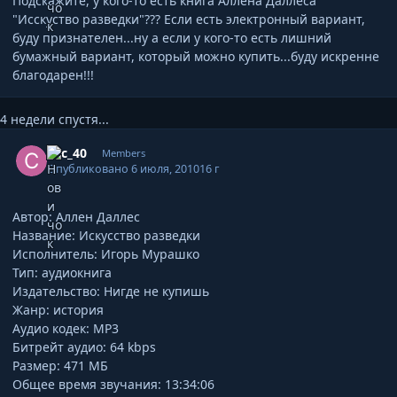
Подскажите, у кого-то есть книга Аллена Даллеса
"Исскуство разведки"??? Если есть электронный вариант,
буду признателен...ну а если у кого-то есть лишний
бумажный вариант, который можно купить...буду искренне
благодарен!!!
4 недели спустя...
Author stats
ckc_40
Members
Опубликовано
6 июля, 2010
16 г
Автор: Аллен Даллес
Название: Искусство разведки
Исполнитель: Игорь Мурашко
Тип: аудиокнига
Издательство: Нигде не купишь
Жанр: история
Аудио кодек: MP3
Битрейт аудио: 64 kbps
Размер: 471 МБ
Общее время звучания: 13:34:06