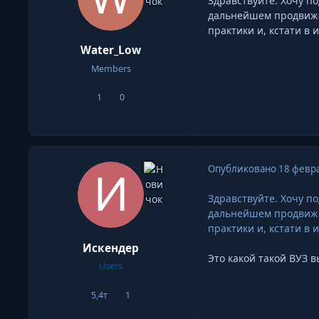
Здравствуйте. Хочу п
дальнейшем продвижен
практики и, кстати в 
Water_Low
Members
1
0
сообщения
Репутация
Опубликовано
18 февра
Здравствуйте. Хочу п
дальнейшем продвижен
практики и, кстати в 
Искендер
Это какой такой ВУЗ 
Users
5,4т
1
сообщения
Репутация