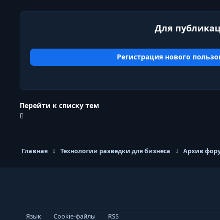
Для публикац
Регистрация нового пользо
Перейти к списку тем
Главная
Технологии разведки для бизнеса
Архив фору
Light Mode
Dark Mode
System Preference
Язык
Cookie-файлы
RSS