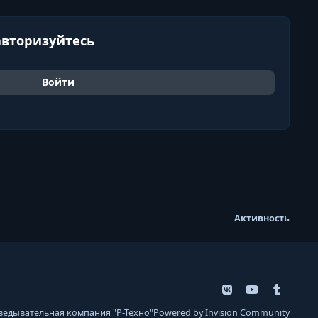
авторизуйтесь
Войти
Активность
v
y
t
k
o
u
ведывательная компания "Р-Техно"
Powered by
Invision Community