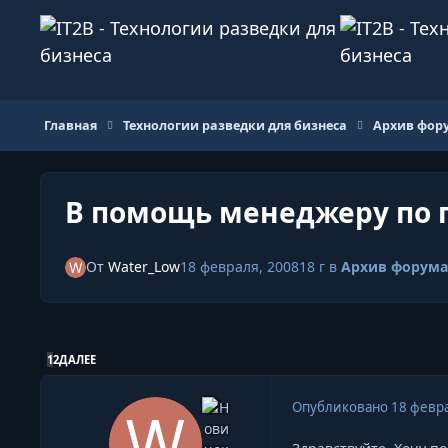
Перейти к содержанию
Главная
Технологии разведки для бизнеса
Архив фору
В помощь менеджеру по 
От
Water_Low
18 февраля, 2008
18 г
в
Архив форума 
ПОСЛЕДНЯЯ СТРАНИЦА
1
2
ДАЛЕЕ
Опубликовано
18 февра