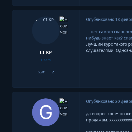
Опубликовано
18 февра
... нет самого главно
нибудь знает как? спа
Лучший курс такого ро
слушателями. Однозна
CI-KP
Users
6,9т
2
сообщения
Репутация
Опубликовано
20 февра
да вопрос конечно ж
продажам. ххххххххххх