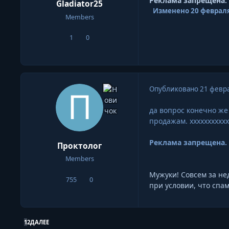
Реклама запрещена.
Gladiator25
Изменено
20 февраля
Members
1
0
сообщения
Репутация
Опубликовано
21 февра
да вопрос конечно ж
продажам. ххххххххххх
Реклама запрещена.
Проктолог
Members
Мужуки! Совсем за нед
755
0
сообщения
Репутация
при условии, что спам
ПОСЛЕДНЯЯ СТРАНИЦА
1
2
ДАЛЕЕ