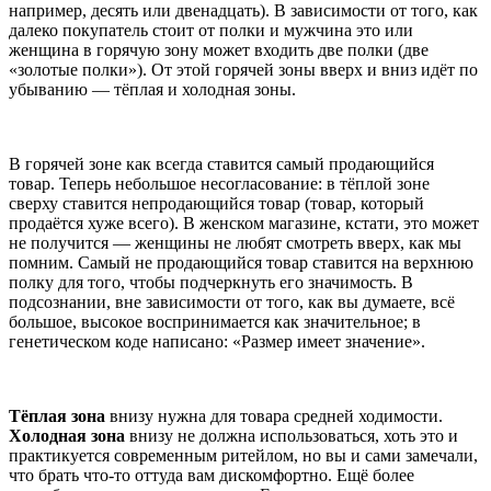
например, десять или двенадцать). В зависимости от того, как
далеко покупатель стоит от полки и мужчина это или
женщина в горячую зону может входить две полки (две
«золотые полки»). От этой горячей зоны вверх и вниз идёт по
убыванию — тёплая и холодная зоны.
В горячей зоне как всегда ставится самый продающийся
товар. Теперь небольшое несогласование: в тёплой зоне
сверху ставится непродающийся товар (товар, который
продаётся хуже всего). В женском магазине, кстати, это может
не получится — женщины не любят смотреть вверх, как мы
помним. Самый не продающийся товар ставится на верхнюю
полку для того, чтобы подчеркнуть его значимость. В
подсознании, вне зависимости от того, как вы думаете, всё
большое, высокое воспринимается как значительное; в
генетическом коде написано: «Размер имеет значение».
Тёплая зона
внизу нужна для товара средней ходимости.
Холодная зона
внизу не должна использоваться, хоть это и
практикуется современным ритейлом, но вы и сами замечали,
что брать что-то оттуда вам дискомфортно. Ещё более