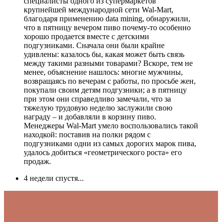
специалисты одного из супермаркетов
крупнейшей международной сети Wal-Mart,
благодаря применению data mining, обнаружили,
что в пятницу вечером пиво почему-то особенно
хорошо продается вместе с детскими
подгузниками. Сначала они были крайне
удивлены: казалось бы, какая может быть связь
между такими разными товарами? Вскоре, тем не
менее, объяснение нашлось: многие мужчины,
возвращаясь по вечерам с работы, по просьбе жен,
покупали своим детям подгузники; а в пятницу
при этом они справедливо замечали, что за
тяжелую трудовую неделю заслужили свою
награду – и добавляли в корзину пиво.
Менеджеры Wal-Mart умело воспользовались такой
находкой: поставив на полки рядом с
подгузниками одни из самых дорогих марок пива,
удалось добиться «геометрического роста» его
продаж.
4 недели спустя...