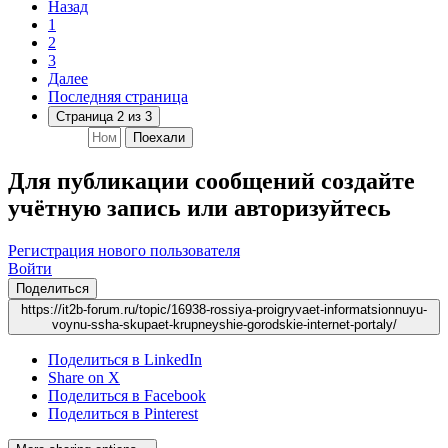
Назад
1
2
3
Далее
Последняя страница
Страница 2 из 3
Поехали
Для публикации сообщений создайте
учётную запись или авторизуйтесь
Регистрация нового пользователя
Войти
Поделиться
https://it2b-forum.ru/topic/16938-rossiya-proigryvaet-informatsionnuyu-
voynu-ssha-skupaet-krupneyshie-gorodskie-internet-portaly/
Поделиться в LinkedIn
Share on X
Поделиться в Facebook
Поделиться в Pinterest