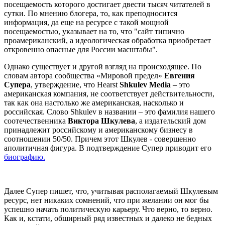
посещаемость которого достигает двести тысяч читателей в
сутки. По мнению блогера, то, как преподносится
информация, да еще на ресурсе с такой мощной
посещаемостью, указывает на то, что "сайт типично
проамериканский, а идеологическая обработка приобретает
откровенно опасные для России масштабы".
Однако существует и другой взгляд на происходящее. По
словам автора сообщества «Мировой предел»
Евгения
Супера
, утверждение, что Hearst
Shkulev Media
– это
американская компания, не соответствует действительности,
так как она настолько же американская, насколько и
российская. Слово Shkulev в названии – это фамилия нашего
соотечественника
Виктора Шкулева
, а издательский дом
принадлежит российскому и американскому бизнесу в
соотношении 50/50. Причем этот Шкулев - совершенно
аполитичная фигура. В подтверждение Супер приводит его
биографию.
Далее Супер пишет, что, учитывая располагаемый Шкулевым
ресурс, нет никаких сомнений, что при желании он мог бы
успешно начать политическую карьеру. Что верно, то верно.
Как и, кстати, обширный ряд известных и далеко не бедных