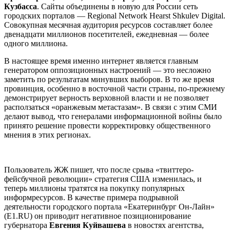
Кузбасса
. Сайты объединены в новую для России сеть
городских порталов — Regional Network Hearst Shkulev Digital.
Совокупная месячная аудитория ресурсов составляет более
двенадцати миллионов посетителей, ежедневная — более
одного миллиона.
В настоящее время именно интернет является главным
генератором оппозиционных настроений — это несложно
заметить по результатам минувших выборов. В то же время
провинция, особенно в восточной части страны, по-прежнему
демонстрирует верность верховной власти и не позволяет
расползаться «оранжевым метастазам». В связи с этим СМИ
делают вывод, что генералами информационной войны было
принято решение провести корректировку общественного
мнения в этих регионах.
Пользователь ЖЖ пишет, что после срыва «твиттеро-
фейсбучной революции» стратегия США изменилась, и
теперь миллионы тратятся на покупку популярных
информресурсов. В качестве примера подрывной
деятельности городского портала «Екатеринбург Он-Лайн»
(Е1.RU) он приводит негативное позиционирование
губернатора
Евгения Куйвашева
в новостях агентства,