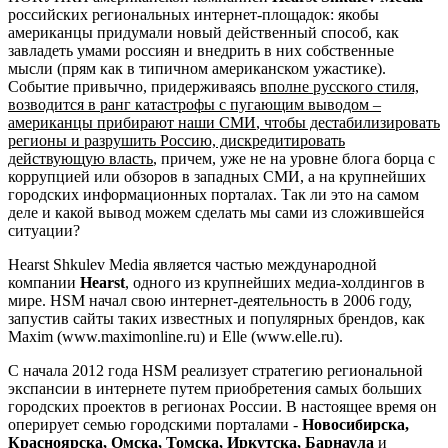
российских региональных интернет-площадок: якобы
американцы придумали новый действенный способ, как
завладеть умами россиян и внедрить в них собственные
мысли (прям как в типичном американском ужастике).
Событие привычно, придерживаясь
вполне русского стиля,
возводится в ранг катастрофы с пугающим выводом –
американцы прибирают наши СМИ
,
чтобы дестабилизировать
регионы и разрушить Россию, дискредитировать
действующую власть
, причем, уже не на уровне блога борца с
коррупцией или обзоров в западных СМИ, а на крупнейших
городских информационных порталах. Так ли это на самом
деле и какой вывод можем сделать мы сами из сложившейся
ситуации?
Hearst Shkulev Media является частью международной
компании
Hearst
, одного из крупнейших медиа-холдингов в
мире. HSM начал свою интернет-деятельность в 2006 году,
запустив сайты таких известных и популярных брендов, как
Maxim (www.maximonline.ru) и Elle (www.elle.ru).
С начала 2012 года HSM реализует стратегию региональной
экспансии в интернете путем приобретения самых больших
городских проектов в регионах России. В настоящее время он
оперирует семью городскими порталами -
Новосибирска,
Красноярска, Омска, Томска, Иркутска, Барнаула
и