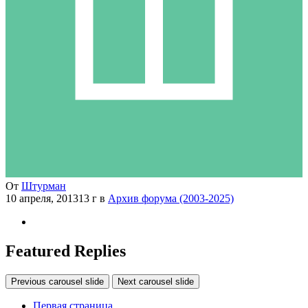
От
Штурман
10 апреля, 2013
13 г
в
Архив форума (2003-2025)
Featured Replies
Previous carousel slide
Next carousel slide
Первая страница