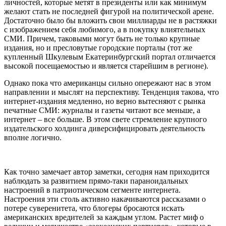
личностей, которые метят в президенты или как минимум
желают стать не последней фигурой на политической арене.
Достаточно было бы вложить свои миллиарды не в растяжки
с изображением себя любимого, а в покупку влиятельных
СМИ. Причем, таковыми могут быть не только крупные
издания, но и пресловутые городские порталы (тот же
купленный Шкулевым Екатеринбургский портал отличается
высокой посещаемостью и является старейшим в регионе).
Однако пока что американцы сильно опережают нас в этом
направлении и мыслят на перспективу. Тенденция такова, что
интернет-издания медленно, но верно вытесняют с рынка
печатные СМИ: журналы и газеты читают все меньше, а
интернет – все больше. В этом свете стремление крупного
издательского холдинга диверсифицировать деятельность
вполне логично.
Как точно замечает автор заметки, сегодня нам приходится
наблюдать за развитием прямо-таки параноидальных
настроений в патриотическом сегменте интернета.
Настроения эти столь активно накачиваются рассказами о
потере суверенитета, что блогеры бросаются искать
американских вредителей за каждым углом. Растет миф о