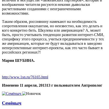
величии и могуществе «заокеанских партнеров», которые в
воображении читателя рисуются некими дьявольски
расчетливыми созданиями с неограниченными
возможностями.
Таким образом, россиянину намекают на необходимость
сопротивления оккупантам, но неизвестно, как это делать и
кого конкретно бить. Шкулева или американцев? А, может
быть, просто учитывать тенденции развития интернет-СМИ,
специфику этого процесса, учиться предприимчивости у тех
же американцев, которые не будут вкладываться в заведомо
неперспективные интернет-проекты, как это часто бывает в
российских регионах?!
Мария ШУБИНА.
http://www.1sn.ru/76165.html
Изменено
11 апреля, 2013
13 г
пользователем Антрополог
Семёныч