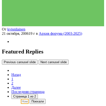
От
kvisnilainen
21 октября, 2006
19 г
в
Архив форума (2003-2025)
Featured Replies
Previous carousel slide
Next carousel slide
Назад
1
2
Далее
Последняя страница
Страница 1 из 2
Поехали