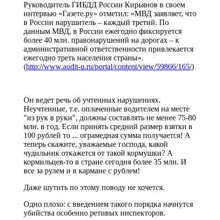
Руководитель ГИБДД России Кирьянов в своем
интервью «Газете.ру» отметил: «МВД заявляет, что
в России нарушитель – каждый третий. По
данным МВД, в России ежегодно фиксируется
более 40 млн. правонарушений на дорогах – к
административной ответственности привлекается
ежегодно треть населения страны».
(
http://www.audit-u.ru/portal/content/view/59866/165/
)
Он ведет речь об учтенных нарушениях.
Неучтенные, т.е. оплаченные водителем на месте
"из рук в руки", должны составлять не менее 75-80
млн. в год. Если принять средний размер взятки в
100 рублей то ... ограмедная сумма получается! А
теперь скажите, уважаемые господа, какой
чудильник откажется от такой кормушки? А
кормильцев-то в стране сегодня более 35 млн. И
все за рулем и в кармане с рублем!
Даже шутить по этому поводу не хочется.
Одно плохо: с введением такого порядка начнутся
убийства особенно ретивых инспекторов.