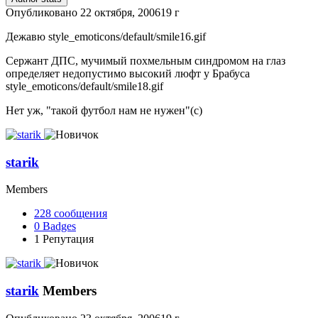
Опубликовано
22 октября, 2006
19 г
Дежавю
style_emoticons/default/smile16.gif
Сержант ДПС, мучимый похмельным синдромом на глаз
определяет недопустимо высокий люфт у Брабуса
style_emoticons/default/smile18.gif
Нет уж, "такой футбол нам не нужен"(с)
starik
Members
228
сообщения
0
Badges
1
Репутация
starik
Members