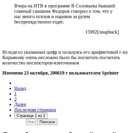
Вчера на НТВ в программе В Соловьева бывший
главный гаишник Федоров говорил о том, что у
нас много психов и нариков за рулем
беспрепядственно ездят.
15992[/snapback]
Исходя из указанных цифр и пользуясь его арифметикой г-ну
Кирьянову очень несложно было бы посчитать посчитать
количество инспекторов-взяточников
Изменено
23 октября, 2006
19 г
пользователем Sprinter
Назад
1
2
Далее
Последняя страница
Страница 1 из 2
Поехали