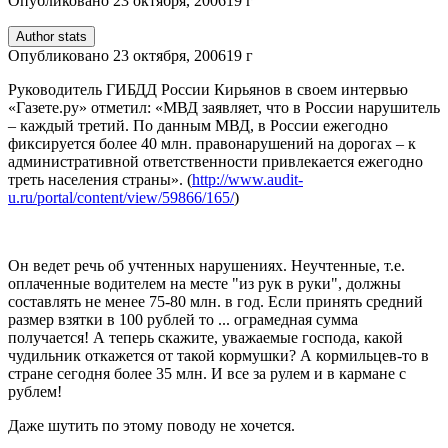
Опубликовано
23 октября, 2006
19 г
Author stats
Опубликовано
23 октября, 2006
19 г
Руководитель ГИБДД России Кирьянов в своем интервью
«Газете.ру» отметил: «МВД заявляет, что в России нарушитель
– каждый третий. По данным МВД, в России ежегодно
фиксируется более 40 млн. правонарушений на дорогах – к
административной ответственности привлекается ежегодно
треть населения страны». (
http://www.audit-
u.ru/portal/content/view/59866/165/
)
Он ведет речь об учтенных нарушениях. Неучтенные, т.е.
оплаченные водителем на месте "из рук в руки", должны
составлять не менее 75-80 млн. в год. Если принять средний
размер взятки в 100 рублей то ... ограмедная сумма
получается! А теперь скажите, уважаемые господа, какой
чудильник откажется от такой кормушки? А кормильцев-то в
стране сегодня более 35 млн. И все за рулем и в кармане с
рублем!
Даже шутить по этому поводу не хочется.