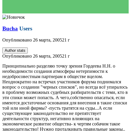
Bucha
Users
Опубликовано
26 марта, 2005
21 г
Author stats
Опубликовано
26 марта, 2005
21 г
Принципиально разделяю точку зрения Гордеева Н.Н. о
необходимости создания атмосферы нетерпимости к
недобросовестным партнерам в обществе вцелом.
Неоднократно на встречах участников форума поднимался
вопрос о создании "черных списков", но всегда всё упиралось
в проблему возможных судебных разбирательств с теми, кто в
эти спики может попасть. А чего,собственно опасаться, если
имеются достаточные основания для внесения в такие списки
той или иной фирмы? -пусть тратятся на суды...А если
существующее законодательство не препятствует
деятельности структур, негативно влияющих на
экономическое развитие общества- к чертям собачим такое
законодательство! Нужно проталкивать правильные законы..