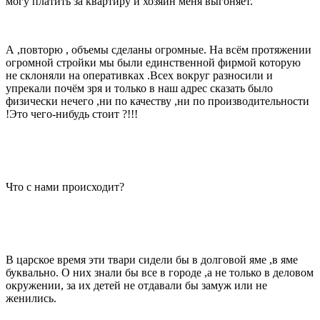
могу платить за квартиру и хозяин меня выгоняет.
А ,повторю , объемы сделаны огромные. На всём протяжении
огромной стройки мы были единственной фирмой которую
не склоняли на оперативках .Всех вокруг разносили и
упрекали почём зря и только в наш адрес сказать было
физически нечего ,ни по качеству ,ни по производительности
!Это чего-нибудь стоит ?!!!
Что с нами происходит?
В царское время эти твари сидели бы в долговой яме ,в яме
буквально. О них знали бы все в городе ,а не только в деловом
окружении, за их детей не отдавали бы замуж или не
женились.