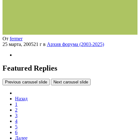
От
fermer
25 марта, 2005
21 г
в
Архив форума (2003-2025)
Featured Replies
Previous carousel slide
Next carousel slide
Назад
1
2
3
4
5
6
Далее