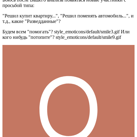
просьбой типа:
"Решил купит квартиру...", "Решил поменять автомобиль...", и
т.д., какие "Разведданные"?
Будем всем "помогать"?
style_emoticons/default/smile3.gif
Или
кого нибудь "потопите"?
style_emoticons/default/smile9.gif