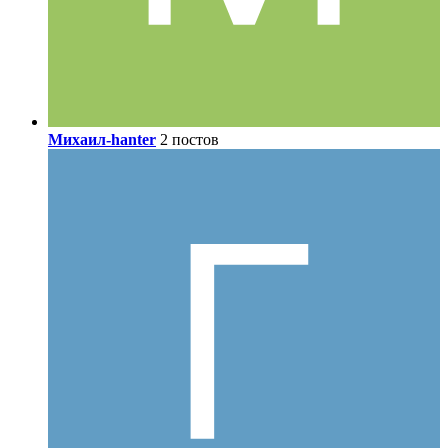
Михаил-hanter
2 постов