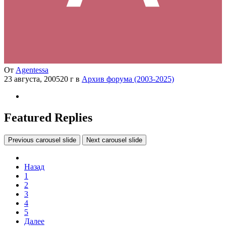
От
Agentessa
23 августа, 2005
20 г
в
Архив форума (2003-2025)
Featured Replies
Previous carousel slide
Next carousel slide
Назад
1
2
3
4
5
Далее