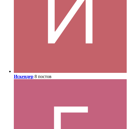
Искендер
8 постов