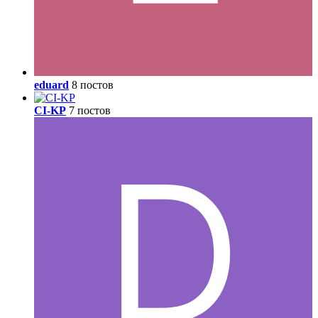
eduard
8 постов
CI-KP
7 постов