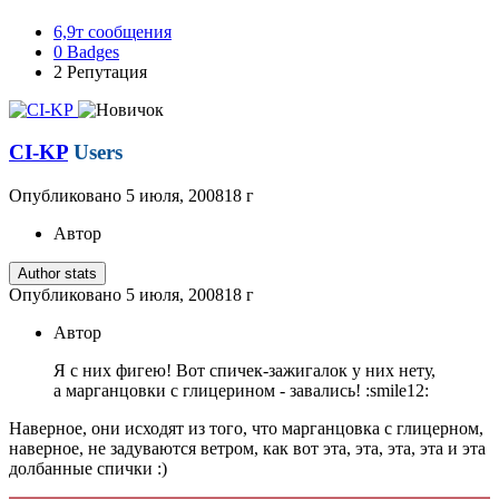
6,9т
сообщения
0
Badges
2
Репутация
CI-KP
Users
Опубликовано
5 июля, 2008
18 г
Автор
Author stats
Опубликовано
5 июля, 2008
18 г
Автор
Я с них фигею! Вот спичек-зажигалок у них нету,
а марганцовки с глицерином - завались! :smile12:
Наверное, они исходят из того, что марганцовка с глицерном,
наверное, не задуваются ветром, как вот эта, эта, эта, эта и эта
долбанные спички :)