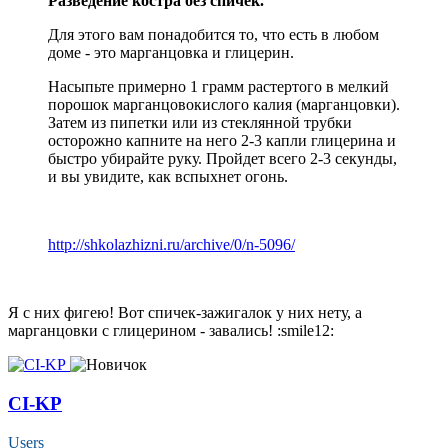
Разведение костра без спичек.
Для этого вам понадобится то, что есть в любом
доме - это марганцовка и глицерин.
Насыпьте примерно 1 грамм растертого в мелкий
порошок марганцовокислого калия (марганцовки).
Затем из пипетки или из стеклянной трубки
осторожно капните на него 2-3 капли глицерина и
быстро убирайте руку. Пройдет всего 2-3 секунды,
и вы увидите, как вспыхнет огонь.
http://shkolazhizni.ru/archive/0/n-5096/
Я с них фигею! Вот спичек-зажигалок у них нету, а
марганцовки с глицерином - завались! :smile12:
CI-KP
Users