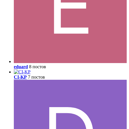
eduard
8 постов
CI-KP
7 постов