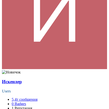
Искендер
Users
5,4т
сообщения
0
Badges
1
Репутация