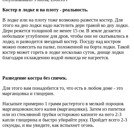
Костер в лодке и на плоту - реальность.
В лодке или на плоту тоже возможно развести костер. Для
этого на дно лодки надо настелить дерн травой ко дну лодки.
Дерн режется толщиной не менее 15 см. В земле делается
небольшое углубление для дров, чтобы они не скатывались в
лодку, и разводится звездный костер. Посуду над костром
можно повесить на палке, положенной на борта лодки. Такой
костер может гореть в лодке несколько суток, днище лодки
благодаря охлаждению водой никогда не нагреется.
Разведение костра без спичек.
Для этого вам понадобится то, что есть в любом доме - это
марганцовка и глицерин.
Насыпьте примерно 1 грамм растертого в мелкий порошок
марганцовокислого калия (марганцовки). Затем из пипетки
или из стеклянной трубки осторожно капните на него 2-3
капли глицерина и быстро убирайте руку. Пройдет всего 2-3
секунды, и вы увидите, как вспыхнет огонь.