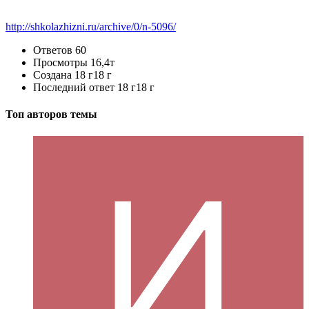
http://shkolazhizni.ru/archive/0/n-5096/
Ответов
60
Просмотры
16,4т
Создана
18 г
18 г
Последний ответ
18 г
18 г
Топ авторов темы