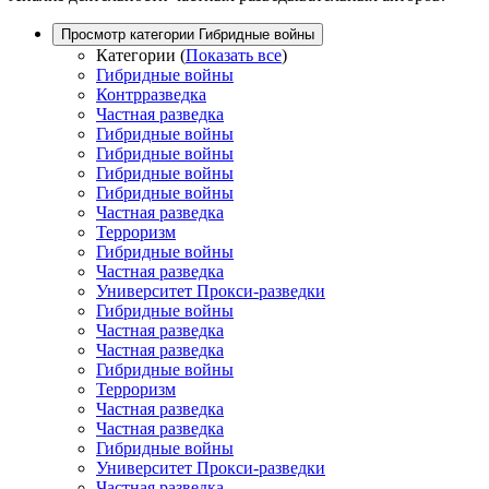
Просмотр категории Гибридные войны
Категории
(
Показать все
)
Гибридные войны
Контрразведка
Частная разведка
Гибридные войны
Гибридные войны
Гибридные войны
Гибридные войны
Частная разведка
Терроризм
Гибридные войны
Частная разведка
Университет Прокси-разведки
Гибридные войны
Частная разведка
Частная разведка
Гибридные войны
Терроризм
Частная разведка
Частная разведка
Гибридные войны
Университет Прокси-разведки
Частная разведка