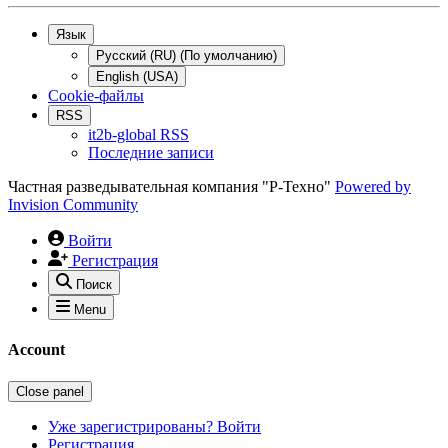
Язык
Русский (RU) (По умолчанию)
English (USA)
Cookie-файлы
RSS
it2b-global RSS
Последние записи
Частная разведывательная компания "Р-Техно"
Powered by
Invision Community
Войти
Регистрация
Поиск
Menu
Account
Close panel
Уже зарегистрированы? Войти
Регистрация