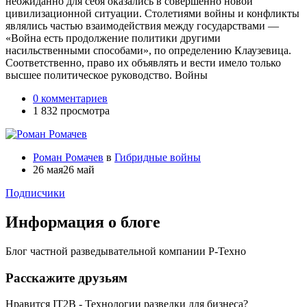
неожиданно для себя оказались в совершенно новой
цивилизационной ситуации. Столетиями войны и конфликты
являлись частью взаимодействия между государствами —
«Война есть продолжение политики другими
насильственными способами», по определению Клаузевица.
Соответственно, право их объявлять и вести имело только
высшее политическое руководство. Войны
0 комментариев
1 832 просмотра
Роман Ромачев
в
Гибридные войны
26 мая
26 май
Подписчики
Информация о блоге
Блог частной разведывательной компании Р-Техно
Расскажите друзьям
Нравится IT2B - Технологии разведки для бизнеса?