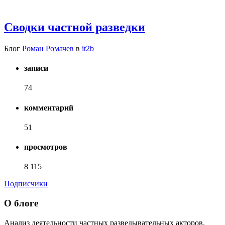
Сводки частной разведки
Блог
Роман Ромачев
в
it2b
записи
74
комментарий
51
просмотров
8 115
Подписчики
О блоге
Анализ деятельности частных разведывательных акторов.