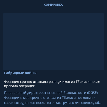
Записи в этом блоге
СОРТИРОВКА
Подробнее о Франция срочно отозвала разведчиков из Тбилис
Гибридные войны
Франция срочно отозвала разведчиков из Тбилиси после
провала операции
Генеральный директорат внешней безопасности (DGSE)
Франции в мае срочно отозвал из Тбилиси нескольких
своих сотрудников после того, как грузинские спецслужбы