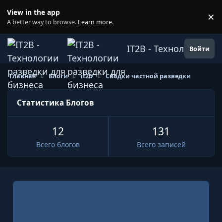
Перейти к содержанию
View in the app
×
Di
A better way to browse.
Learn more
.
IT2B - Технологии ра
Войти
Главная
Блоги
it2b
Сводки частной разведки
Статистика Блогов
12
131
Всего блогов
Всего записей