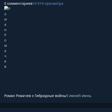
раскрыли предполагаемую агентурную операцию. Об
0 комментариев
19 014 просмотра
этом сообщает издание Intelligence Online, освещающее
деятельность мировых спецслужб (материал доступен по
подписке). Точное число отозванных неясно. В версии
материала на французском языке упоминаются два
агента, дислоцировавшихся в посольстве Франции в
Тбилиси, в статье на английском — три.
Роман Ромачев
в
Гибридные войны
5 июня
5 июнь