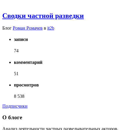
Сводки частной разведки
Блог
Роман Ромачев
в
it2b
записи
74
комментарий
51
просмотров
8 538
Подписчики
О блоге
Анализ деятельности частных разведывательных акторов.