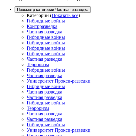
Просмотр категории Частная разведка
Категории
(
Показать все
)
Гибридные войны
Контрразведка
Частная разведка
Гибридные войны
Гибридные войны
Гибридные войны
Гибридные войны
Частная разведка
Терроризм
Гибридные войны
Частная разведка
Университет Прокси-разведки
Гибридные войны
Частная разведка
Частная разведка
Гибридные войны
Терроризм
Частная разведка
Частная разведка
Гибридные войны
Университет Прокси-разведки
Частная разведка