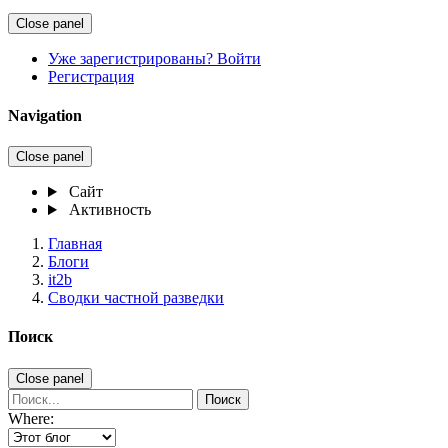
Close panel
Уже зарегистрированы? Войти
Регистрация
Navigation
Close panel
Сайт
Активность
Главная
Блоги
it2b
Сводки частной разведки
Поиск
Close panel
Поиск
Where: