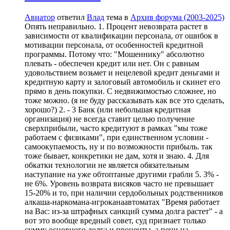
Авиатор
ответил
Влад
тема в
Архив форума (2003-2025)
Опять неправильно. 1. Процент невозврата растет в
зависимости от квалификации персонала, от ошибок в
мотивации персонала, от особенностей кредитной
программы. Потому что: "Мошеннику" абсолютно
плевать - обеспечен кредит или нет. Он с равным
удовольствием возьмет и нецелевой кредит деньгами и
кредитную карту и залоговый автомобиль и скинет его
прямо в день покупки. С недвижимостью сложнее, но
тоже можно. (я не буду рассказывать как все это сделать,
хорошо?) 2. - 3 Банк (или небольшая кредитная
организация) не всегда ставит целью получение
сверхприбыли, часто кредитуют в рамках "мы тоже
работаем с физиками", при единственном условии -
самоокупаемость, ну и по возможности прибыль. так
тоже бывает, конкретики не дам, хотя и знаю. 4. Для
обкатки технологии не является обязательным
наступание на уже обтоптаные другими грабли 5. 3% -
не 6%. Уровень возврата висяков часто не превышает
15-20% и то, при наличии сердобольных родственников
алкаша-наркомана-игроканаавтоматах "Время работает
на Вас: из-за штрафных санкций сумма долга растет" - а
вот это вообще вредный совет, суд признает только
сумму основного долга и проценты, а пени на