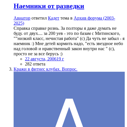
Наемники от разведки
Авиатор
ответил
Кадет
тема в
Архив форума (2003-
2025)
Справка справке рознь. За полторы я даже думать не
буду. от двух.... за 200 уев - это по базам с Митинского,
""низкий класс, нечистая работа" (с) Да чуть не забыл - я
наемник :) Мне детей кормить надо, "есть звездное небо
над головой и нравственный закон внутри нас " (с),
просто не за все берусь :)
22 августа, 2006
19 г
282 ответа
Кражи в фитнес клубах. Вопрос.