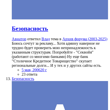
Безопасность
Авиатор
ответил
Влад
тема в
Архив форума (2003-2025)
Боюсь сочтут за рекламу... Хотя админу наверное не
трудно будет проверить мою непринадлежность к
указанным структурам. Попробуйте - "Секвойя"
(работают со многими банками) Ну еще банк
"Столичное Кредитное Товарищество" скупает
региональные долги... И у тех и у других сайты есть.
5 мая, 2006
20 г
23 ответа
Безопасность