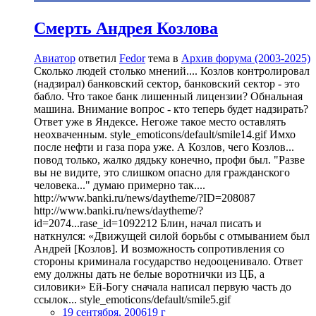
Смерть Андрея Козлова
Авиатор
ответил
Fedor
тема в
Архив форума (2003-2025)
Сколько людей столько мнений.... Козлов контролировал
(надзирал) банковский сектор, банковский сектор - это
бабло. Что такое банк лишенный лицензии? Обнальная
машина. Внимание вопрос - кто теперь будет надзирать?
Ответ уже в Яндексе. Негоже такое место оставлять
неохваченным. style_emoticons/default/smile14.gif Имхо
после нефти и газа пора уже. А Козлов, чего Козлов...
повод только, жалко дядьку конечно, профи был. "Разве
вы не видите, это слишком опасно для гражданского
человека..." думаю примерно так....
http://www.banki.ru/news/daytheme/?ID=208087
http://www.banki.ru/news/daytheme/?
id=2074...rase_id=1092212 Блин, начал писать и
наткнулся: «Движущей силой борьбы с отмыванием был
Андрей [Козлов]. И возможность сопротивления со
стороны криминала государство недооценивало. Ответ
ему должны дать не белые воротнички из ЦБ, а
силовики» Ей-Богу сначала написал первую часть до
ссылок... style_emoticons/default/smile5.gif
19 сентября, 2006
19 г