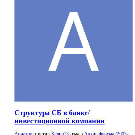
Структура СБ в банке/
инвестиционной компании
Авиатор
ответил
Xenon13
тема в
Архив форума (2003-