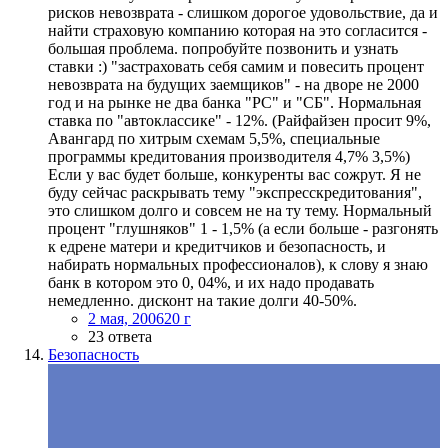
рисков невозврата - слишком дорогое удовольствие, да и
найти страховую компанию которая на это согласится -
большая проблема. попробуйте позвонить и узнать
ставки :) "застраховать себя самим и повесить процент
невозврата на будущих заемщиков" - на дворе не 2000
год и на рынке не два банка "РС" и "СБ". Нормальная
ставка по "автоклассике" - 12%. (Райфайзен просит 9%,
Авангард по хитрым схемам 5,5%, специальные
программы кредитования производителя 4,7% 3,5%)
Если у вас будет больше, конкуренты вас сожрут. Я не
буду сейчас раскрывать тему "экспресскредитования",
это слишком долго и совсем не на ту тему. Нормальный
процент "глушняков" 1 - 1,5% (а если больше - разгонять
к едрене матери и кредитчиков и безопасность, и
набирать нормальных профессионалов), к слову я знаю
банк в котором это 0, 04%, и их надо продавать
немедленно. дисконт на такие долги 40-50%.
2 мая, 2006
20 г
23 ответа
Безопасность