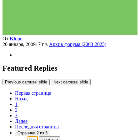
От
BJohn
20 января, 2009
17 г
в
Архив форума (2003-2025)
Featured Replies
Previous carousel slide
Next carousel slide
Первая страница
Назад
1
2
3
Далее
Последняя страница
Страница 2 из 3
Поехали