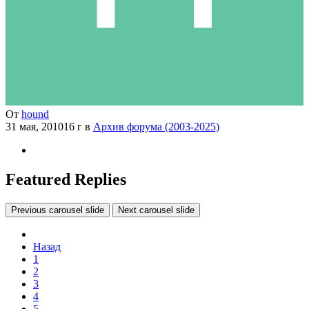
От
hound
31 мая, 2010
16 г
в
Архив форума (2003-2025)
Featured Replies
Previous carousel slide
Next carousel slide
Назад
1
2
3
4
5