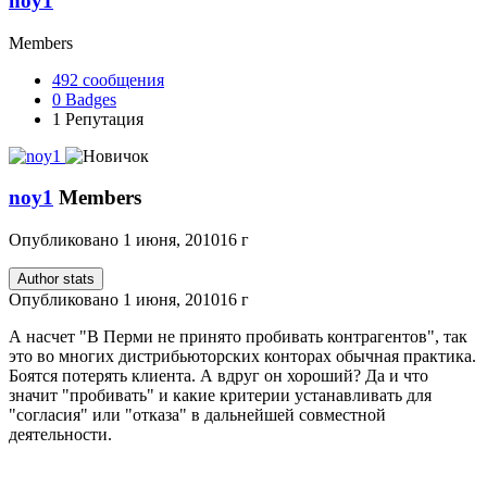
noy1
Members
492
сообщения
0
Badges
1
Репутация
noy1
Members
Опубликовано
1 июня, 2010
16 г
Author stats
Опубликовано
1 июня, 2010
16 г
А насчет "В Перми не принято пробивать контрагентов", так
это во многих дистрибьюторских конторах обычная практика.
Боятся потерять клиента. А вдруг он хороший? Да и что
значит "пробивать" и какие критерии устанавливать для
"согласия" или "отказа" в дальнейшей совместной
деятельности.