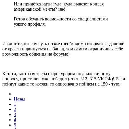
Или придётся идти туда, куда вывезет кривая
американской мечты? :sad:
Готов обсудить возможности со специалистами
узкого профиля.
Извините, отвечу чуть позже (необходимо оторвать седалище
от кресла и двинуться на Запад, тем самым ограничивая себе
возможность общения на форуме).
Кстати, завтра встреча с прокурором по аналогичному
вопросу, приставов уже победил (ст.ст. 312, 315 УК РФ)! Если
пойдут какие то косяки то однозначно пойдем на 159 - тую.
Назад
1
2
3
4
5