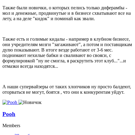
Также были новички, о которых пелись только диферамбы -
мол и денежные, продвинутые и в бизнесе схватывают все на
лету, а на деле "кидок" и поминай как звали.
Также есть и голимые кидалы - например в клубном бизнесе,
они учредителям мозги "загаживают", а потом и поставщикам
дулю показывают. В итоге везде работают от 3-6 мес.
поднимают нехилые бабки и сваливают во свояси, с
формулировкой "ну не смогла, я раскрутить этот клуб..."...и
отмазки всегда находятся...
А наши супервайзеры от таких хлопчиков ну просто балдеют,
оторваться не могут, боятся , что они к конкурентам уйдут.
Pooh
Members