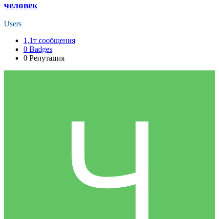
человек
Users
1,1т
сообщения
0
Badges
0
Репутация