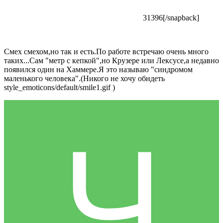
31396[/snapback]
Смех смехом,но так и есть.По работе встречаю очень много
таких...Сам "метр с кепкой",но Крузере или Лексусе,а недавно
появился один на Хаммере.Я это называю "синдромом
маленького человека".(Никого не хочу обидеть
style_emoticons/default/smile1.gif
)