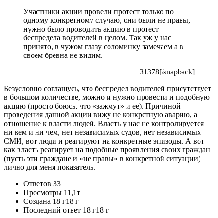
Участники акции провели протест только по
одному конкретному случаю, они были не правы,
нужно было проводить акцию в протест
беспредела водителей в целом. Так уж у нас
принято, в чужом глазу соломинку замечаем а в
своем бревна не видим.
31378[/snapback]
Безусловно соглашусь, что беспредел водителей присутствует
в большом количестве, можно и нужно провести и подобную
акцию (просто боюсь, что «зажмут» и ее). Причиной
проведения данной акции вижу не конкретную аварию, а
отношение к власти людей. Власть у нас не контролируется
ни кем и ни чем, нет независимых судов, нет независимых
СМИ, вот люди и реагируют на конкретные эпизоды. А вот
как власть реагирует на подобные проявления своих граждан
(пусть эти граждане и «не правы» в конкретной ситуации)
лично для меня показатель.
Ответов
33
Просмотры
11,1т
Создана
18 г
18 г
Последний ответ
18 г
18 г