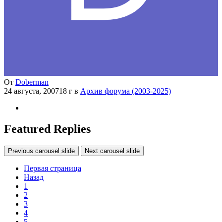
От
Doberman
24 августа, 2007
18 г
в
Архив форума (2003-2025)
Featured Replies
Previous carousel slide
Next carousel slide
Первая страница
Назад
1
2
3
4
5