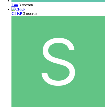
Loo
3 постов
CI-KP
3 постов