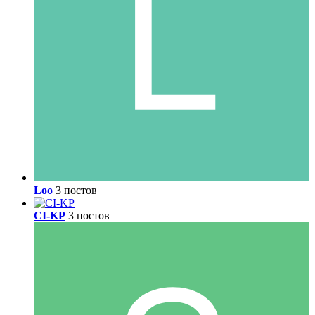
Loo
3 постов
CI-KP
3 постов