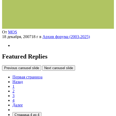
От
MOS
18 декабря, 2007
18 г
в
Архив форума (2003-2025)
Featured Replies
Previous carousel slide
Next carousel slide
Первая страница
Назад
1
2
3
4
Далее
Страница 4 из 4